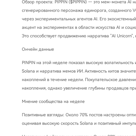
Обзор проекта: PIPPIN ($PIPPIN) — это мем-монета AI н
сгенерированного персонажа единорога, созданного VC
через экспериментальных агентов AI. Его экосистемны
акцент на экспериментах в области искусства AI и соц
Это способствует продвижению нарратива "AI Unicorn",
Ончейн данные
PINPIN на этой неделе показал высокую волатильность 
Solana и нарратива мемов ИИ. Активность китов значит
накоплений в течение недели. Покупательское давление
накопления, однако увеличение глубины продавцов пр
Мнение сообщества на неделе
Позитивные взгляды: Около 70% постов настроены оптим
оценивая высокую скорость Solana и позитивный импул