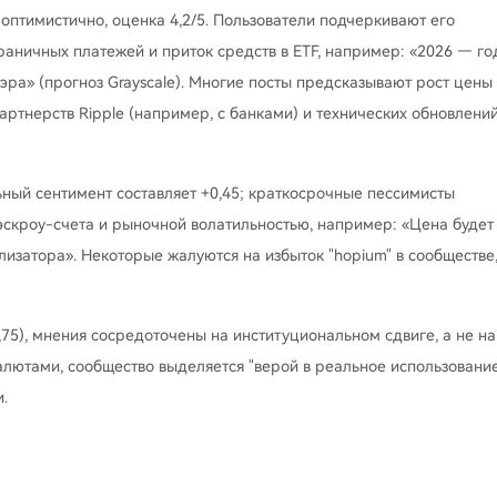
оптимистично, оценка 4,2/5. Пользователи подчеркивают его
раничных платежей и приток средств в ETF, например: «2026 — го
эра» (прогноз Grayscale). Многие посты предсказывают рост цены
артнерств Ripple (например, с банками) и технических обновлени
ный сентимент составляет +0,45; краткосрочные пессимисты
эскроу-счета и рыночной волатильностью, например: «Цена будет
лизатора». Некоторые жалуются на избыток "hopium" в сообществе
75), мнения сосредоточены на институциональном сдвиге, а не на
алютами, сообщество выделяется "верой в реальное использовани
.