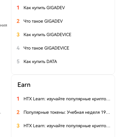
1
Как купить GIGADEV
2
Что такое GIGADEV
ения
3
Как купить GIGADEVICE
4
Что такое GIGADEVICE
5
Как купить DATA
Earn
1
HTX Learn: изучайте популярные криптовалюты и разделите призовой фонд $20 00 в $HTX
2
.
Популярные токены: Учебная неделя 19 — RWA и инфраструктура остаются в центре внимания; дневной объём торгов на платформе Pump возвращается к недавним максимумам
3
HTX Learn: изучайте популярные криптовалюты и разделите призовой фонд $20 000 в $HTX