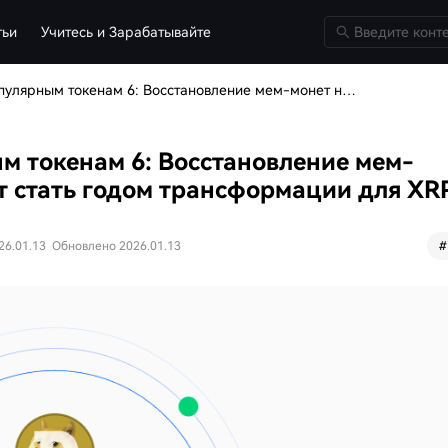
тьи
Учитесь и Зарабатывайте
Неделя обучения по популярным токенам 6: Восстановление мем-монет на Solana, 2026 год может стать годом трансформации для XRP
м токенам 6: Восстановление мем-
ет стать годом трансформации для XR
26.01.13
Обновлено 2026.01.13
#