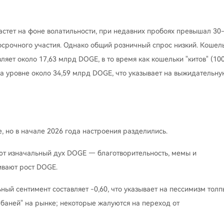
растет на фоне волатильности, при недавних пробоях превышал 30
осрочного участия. Однако общий розничный спрос низкий. Кошел
ляет около 17,63 млрд DOGE, в то время как кошельки "китов" (10
на уровне около 34,59 млрд DOGE, что указывает на выжидательну
, но в начале 2026 года настроения разделились.
ют изначальный дух DOGE — благотворительность, мемы и
ивают рост DOGE.
ый сентимент составляет -0,60, что указывает на пессимизм толп
 баней" на рынке; некоторые жалуются на переход от