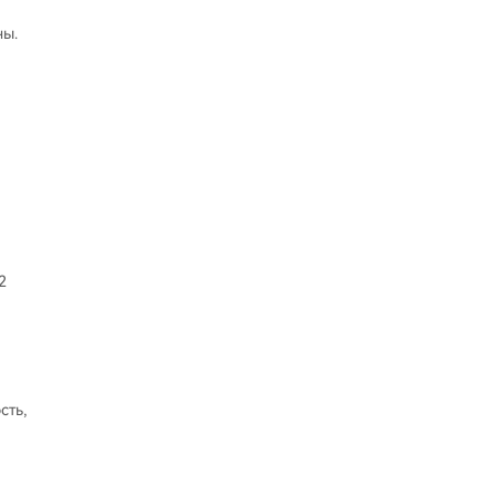
ны.
2
сть,