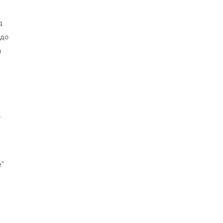
д
 до
й
,
е"