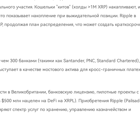
ального участия. Кошельки "китов" (холды >1M XRP) накапливают, 
что показывает накопление при выжидательной позиции. Ripple в
RP, продолжая план распределения, что может создать краткосроч
чем 300 банками (такими как Santander, PNC, Standard Chartered),
выступает в качестве мостового актива для кросс-граничных плате
сти в Великобритании, банковскую лицензию, пилотные проекты с
 $500 млн нацелен на DeFi на XRPL). Приобретения Ripple (Palisad
сширяют спектр услуг по хранению, управлению казначейством и