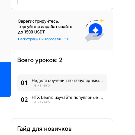
Всего уроков: 2
Неделя обучения по популярным токенам 6: Восстановление мем-монет на Solana, 2026 год может стать годом трансформации для XRP
0
1
Не начато
HTX Learn: изучайте популярные криптовалюты и разделите призовой фонд $50,000 HTX
0
2
Не начато
Гайд для новичков