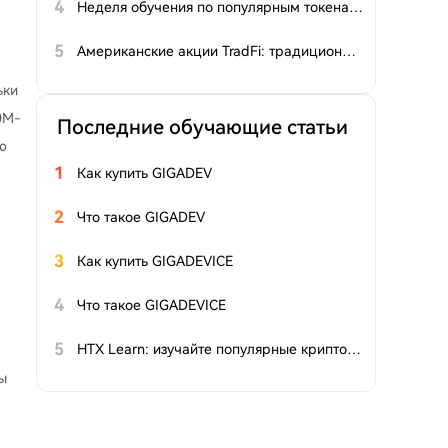
4
Неделя обучения по популярным токенам, выпуск 18: TradFi × Crypto формирует новый нарратив о получении доходов для L2, а SK Hynix продолжает набирать обороты
5
Американские акции TradFi: традиционные финансы как надёжный якорь в эпоху бума IPO в сфере ИИ
-
ьки
0M-
Последние обучающие статьи
ю
1
Как купить GIGADEV
2
Что такое GIGADEV
3
Как купить GIGADEVICE
4
Что такое GIGADEVICE
5
HTX Learn: изучайте популярные криптовалюты и разделите призовой фонд $20 00 в $HTX
ы