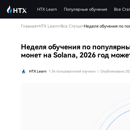
HTX Learn
Популярные обучения
Все Ста
Главная
>
HTX Learn
>
Все Статьи
>
Неделя обучения по популярны
монет на Solana, 2026 год мож
HTX Learn
1.5k пользователей изучили
Опубликовано 20