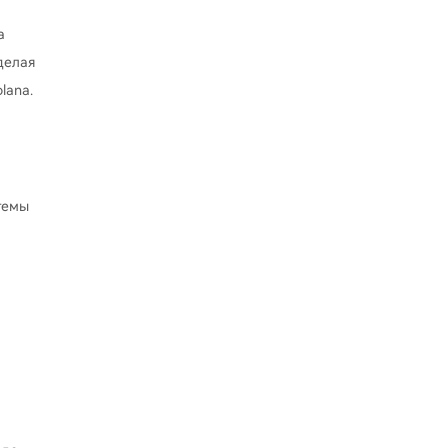
а
делая
lana.
стемы