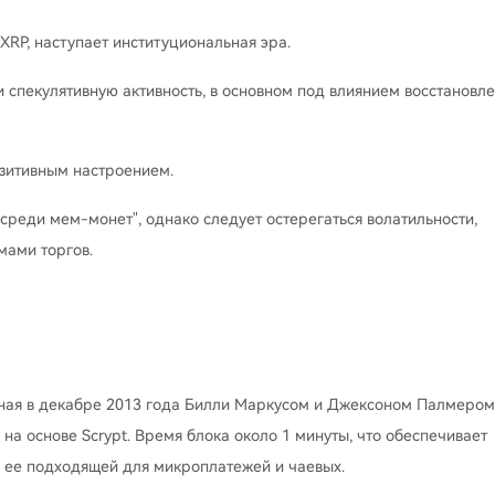
XRP, наступает институциональная эра.
и спекулятивную активность, в основном под влиянием восстановл
озитивным настроением.
среди мем-монет", однако следует остерегаться волатильности,
мами торгов.
ная в декабре 2013 года Билли Маркусом и Джексоном Палмером
 на основе Scrypt. Время блока около 1 минуты, что обеспечивает
я ее подходящей для микроплатежей и чаевых.