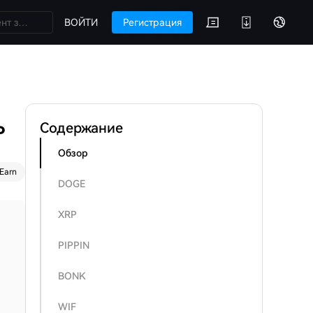
ВОЙТИ
Регистрация
Содержание
P
Обзор
Earn
DOGE
XRP
PIPPIN
BONK
WIF