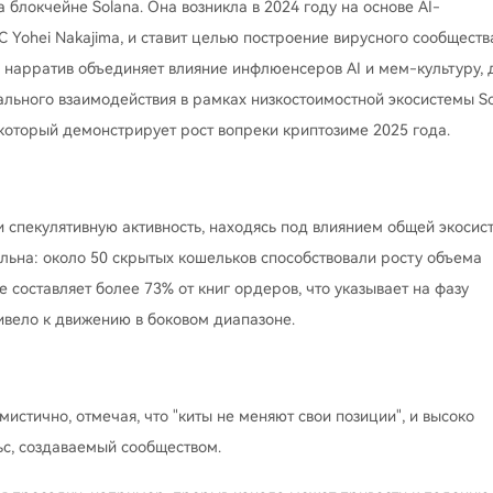
а блокчейне Solana. Она возникла в 2024 году на основе AI-
 Yohei Nakajima, и ставит целью построение вирусного сообществ
й нарратив объединяет влияние инфлюенсеров AI и мем-культуру, 
иального взаимодействия в рамках низкостоимостной экосистемы So
 который демонстрирует рост вопреки криптозиме 2025 года.
и спекулятивную активность, находясь под влиянием общей экоси
ельна: около 50 скрытых кошельков способствовали росту объема
 составляет более 73% от книг ордеров, что указывает на фазу
ивело к движению в боковом диапазоне.
истично, отмечая, что "киты не меняют свои позиции", и высоко
ьс, создаваемый сообществом.