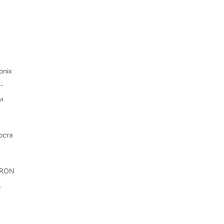
onix
-
и
оста
TRON
.