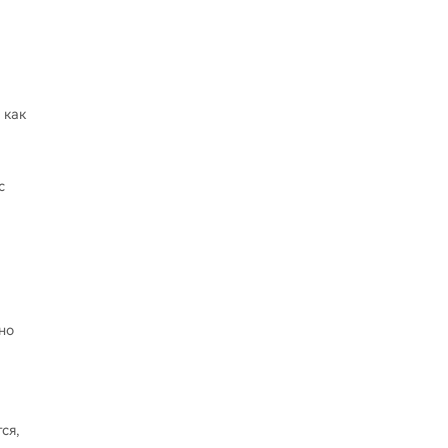
 как
с
но
ся,