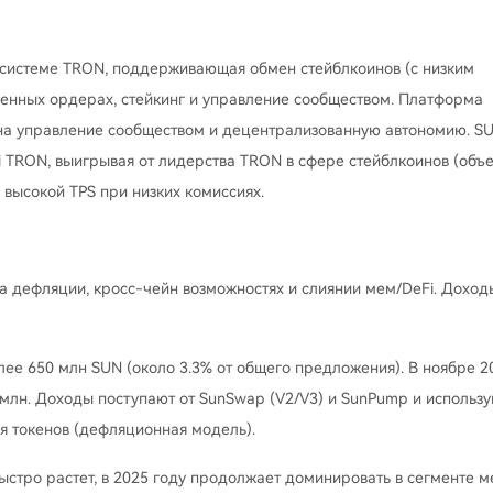
косистеме TRON, поддерживающая обмен стейблкоинов (с низким
женных ордерах, стейкинг и управление сообществом. Платформа
ор на управление сообществом и децентрализованную автономию. S
Fi TRON, выигрывая от лидерства TRON в сфере стейблкоинов (объ
высокой TPS при низких комиссиях.
а дефляции, кросс-чейн возможностях и слиянии мем/DeFi. Доход
лее 650 млн SUN (около 3.3% от общего предложения). В ноябре 2
 млн. Доходы поступают от SunSwap (V2/V3) и SunPump и использ
я токенов (дефляционная модель).
стро растет, в 2025 году продолжает доминировать в сегменте м