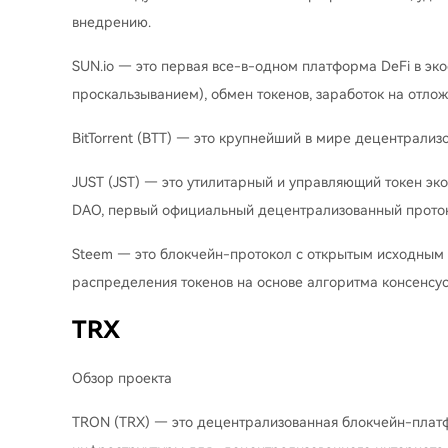
внедрению.
SUN.io — это первая все-в-одном платформа DeFi в э
проскальзыванием), обмен токенов, заработок на отло
BitTorrent (BTT) — это крупнейший в мире децентрали
JUST (JST) — это утилитарный и управляющий токен эк
DAO, первый официальный децентрализованный проток
Steem — это блокчейн-протокол с открытым исходным
распределения токенов на основе алгоритма консенсуса
TRX
Обзор проекта
TRON (TRX) — это децентрализованная блокчейн-платфо