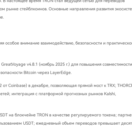
. В настоящее время TRON стал ведущей сетью для переводов
ном рынке стейблкоинов. Основные направления развития экосист
е.
ляя особое внимание взаимодействию, безопасности и практическ
GreatVoyage v4.8.1 (ноябрь 2025 г.) для повышения совместимости
опасности Bitcoin через LayerEdge.
2 от Coinbase) в декабре, позволяющая прямой мост к TRX; THORC
етей; интеграция с платформой прогнозных рынков Kalshi,
DT на блокчейне TRON в качестве регулируемого токена; партне
ользованием USDT; ежедневный объем переводов превышает деся