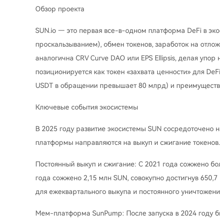
Обзор проекта
SUN.io — это первая все-в-одном платформа DeFi в э
проскальзыванием), обмен токенов, заработок на отло
аналогична CRV Curve DAO или EPS Ellipsis, делая уп
позиционируется как токен «захвата ценности» для De
USDT в обращении превышает 80 млрд) и преимуществ 
Ключевые события экосистемы
В 2025 году развитие экосистемы SUN сосредоточено н
платформы направляются на выкуп и сжигание токенов.
Постоянный выкуп и сжигание: С 2021 года сожжено бо
года сожжено 2,15 млн SUN, совокупно достигнув 650,7
для ежеквартального выкупа и постоянного уничтожени
Мем-платформа SunPump: После запуска в 2024 году бы