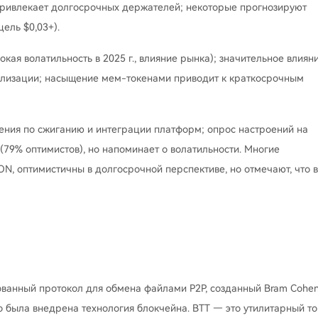
 привлекает долгосрочных держателей; некоторые прогнозируют
ель $0,03+).
кая волатильность в 2025 г., влияние рынка); значительное влиян
рализации; насыщение мем-токенами приводит к краткосрочным
ения по сжиганию и интеграции платформ; опрос настроений на
(79% оптимистов), но напоминает о волатильности. Многие
N, оптимистичны в долгосрочной перспективе, но отмечают, что в
зованный протокол для обмена файлами P2P, созданный Bram Cohen
о была внедрена технология блокчейна. BTT — это утилитарный т