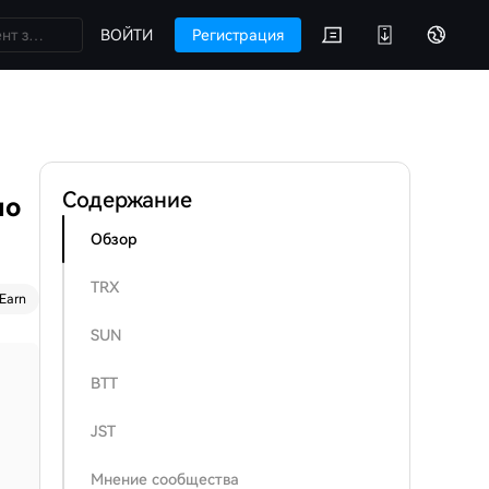
ВОЙТИ
Регистрация
Содержание
по
Обзор
TRX
Earn
SUN
BTT
JST
Мнение сообщества