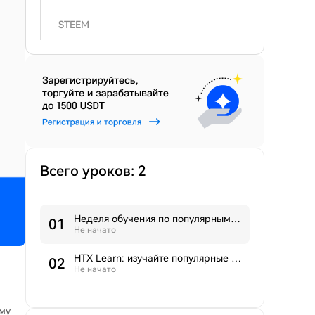
STEEM
Всего уроков: 2
Неделя обучения по популярным токенам 4: В 2025 году экосистема TRON переживает взрывной рост, TRON укрепляет позиции лидера по переводу стейблкоинов
0
1
Не начато
HTX Learn: изучайте популярные криптовалюты и разделите призовой фонд 20 000 USDT
0
2
Не начато
ому