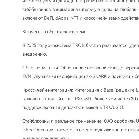
инфраструктуры для «децентрализованного интернета»
стейблкоинов, занимая значительную долю на глобаль
включают DeFi, dApps, NFT и кросс-чейн взаимодействи
Ключевые события экосистемы
В 2025 году экосистема TRON быстро развивается, уде
внедрению.
Обновление сети: Обновление основной сети до версии 
EVM, улучшения верификации zk-SNARK и привязки к без
Кросс-чейн интеграция: Интеграция с Base (решение L
включил нативный своп TRX/USDT более чем через 30 с
поддерживающая депозиты и вывод в TRX/USDT.
Стейблкоины и реальное применение: ОАЭ одобрили US
с RealOpen для расчетов в сфере недвижимости с исп
миллиардов долларов.