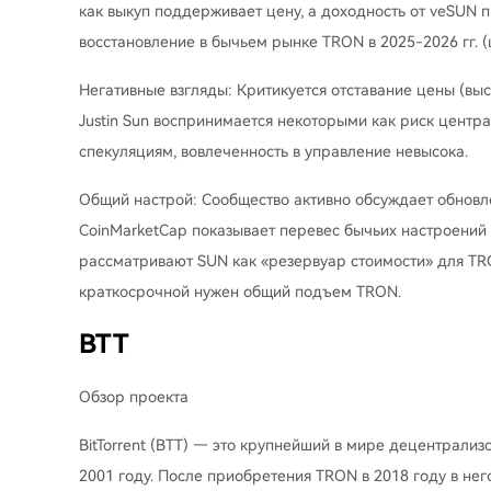
как выкуп поддерживает цену, а доходность от veSUN
восстановление в бычьем рынке TRON в 2025-2026 гг. (ц
Негативные взгляды: Критикуется отставание цены (высо
Justin Sun воспринимается некоторыми как риск цент
спекуляциям, вовлеченность в управление невысока.
Общий настрой: Сообщество активно обсуждает обновл
CoinMarketCap показывает перевес бычьих настроений 
рассматривают SUN как «резервуар стоимости» для TRO
краткосрочной нужен общий подъем TRON.
BTT
Обзор проекта
BitTorrent (BTT) — это крупнейший в мире децентрали
2001 году. После приобретения TRON в 2018 году в нег