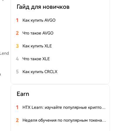
Гайд для новичков
1
Как купить AVGO
2
Что такое AVGO
3
Как купить XLE
tLend
4
Что такое XLE
5
Как купить CRCLX
и
Earn
1
HTX Learn: изучайте популярные криптовалюты и разделите призовой фонд $20 00 в $HTX
2
Неделя обучения по популярным токенам 20: Новый цикл хранения данных ИИ отличается от предыдущих, фундаментальные показатели UNI набирают силу