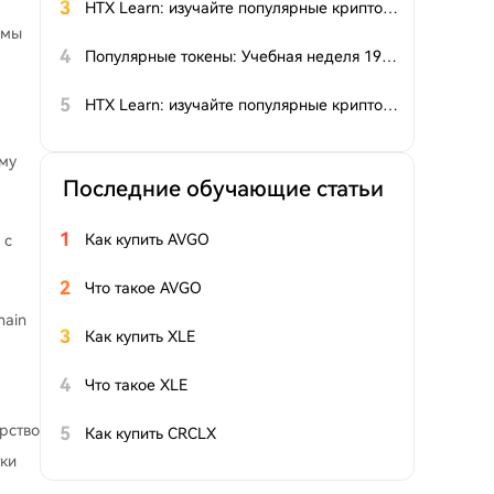
3
HTX Learn: изучайте популярные криптовалюты и разделите призовой фонд $20 00 в $HTX
емы
4
Популярные токены: Учебная неделя 19 — RWA и инфраструктура остаются в центре внимания; дневной объём торгов на платформе Pump возвращается к недавним максимумам
5
HTX Learn: изучайте популярные криптовалюты и разделите призовой фонд $20 000 в $HTX
ому
Последние обучающие статьи
1
Как купить AVGO
 с
2
Что такое AVGO
hain
3
Как купить XLE
4
Что такое XLE
рство
5
Как купить CRCLX
тки