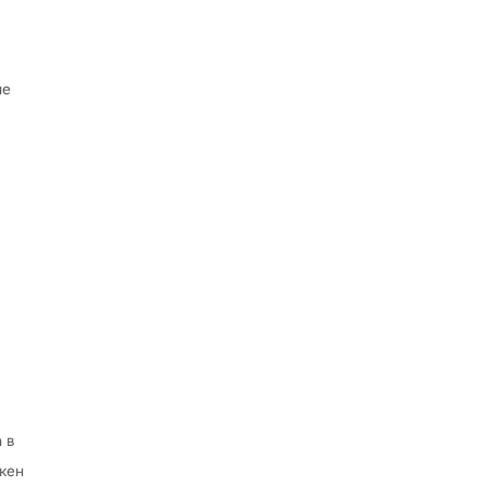
ие
 в
окен