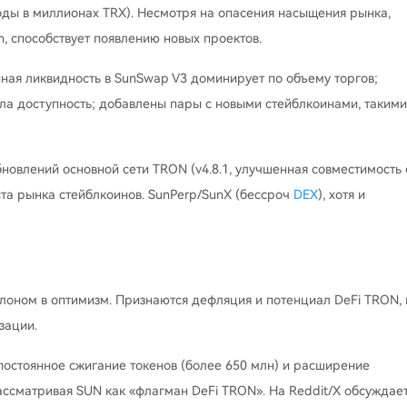
ходы в миллионах TRX). Несмотря на опасения насыщения рынка,
, способствует появлению новых проектов.
ая ликвидность в SunSwap V3 доминирует по объему торгов;
сила доступность; добавлены пары с новыми стейблкоинами, такими
новлений основной сети TRON (v4.8.1, улучшенная совместимость 
ста рынка стейблкоинов. SunPerp/SunX (бессроч
DEX
), хотя и
лоном в оптимизм. Признаются дефляция и потенциал DeFi TRON, 
зации.
постоянное сжигание токенов (более 650 млн) и расширение
ассматривая SUN как «флагман DeFi TRON». На Reddit/X обсуждает