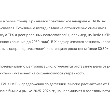
м в бычий тренд. Признается практическое внедрение TRON, но
нователя. Позитивные взгляды: Многие оптимистично оценивают
кую TPS и рост реальных пользователей (например, на Reddit r/Tr
ное хранение до 2050 года). В X подчеркивается важность кросс
четы в сфере недвижимости) и потенциал роста цены (цели $0,30+ 
 и потенциальную централизацию; отмечается отставание цены от р
«китами» указывает на сохраняющуюся уверенность.
, TVL в DeFi и предложения по дефляции. Многие рассматривают 
иал в бычьем рынке 2025-2026 гг., но напоминают о волатильности