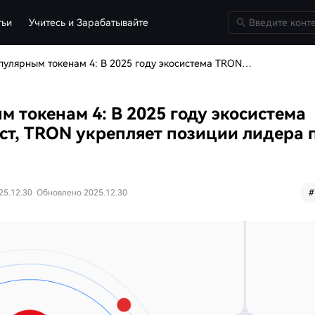
тьи
Учитесь и Зарабатывайте
Неделя обучения по популярным токенам 4: В 2025 году экосистема TRON переживает взрывной рост, TRON укрепляет позиции лидера по переводу стейблкоинов
 токенам 4: В 2025 году экосистема
т, TRON укрепляет позиции лидера 
25.12.30
Обновлено 2025.12.30
#