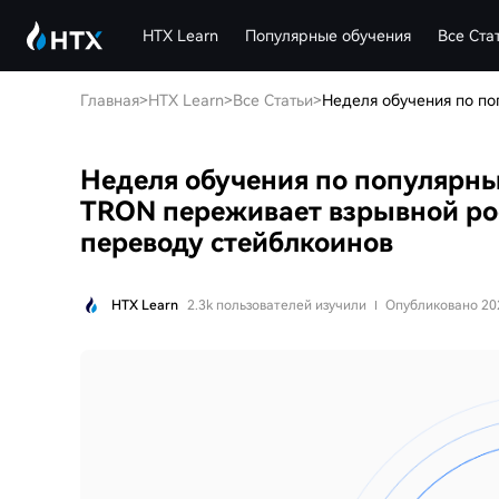
HTX Learn
Популярные обучения
Все Ста
Главная
>
HTX Learn
>
Все Статьи
>
Неделя обучения по популярным
TRON переживает взрывной рос
переводу стейблкоинов
HTX Learn
2.3k пользователей изучили
Опубликовано 20