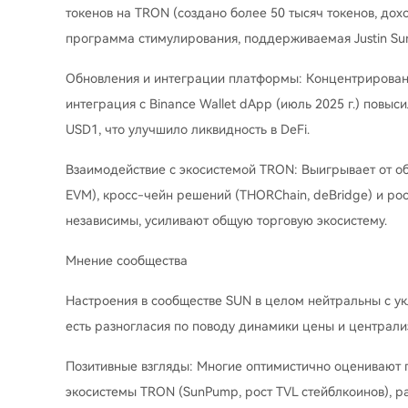
токенов на TRON (создано более 50 тысяч токенов, до
программа стимулирования, поддерживаемая Justin Sun
Обновления и интеграции платформы: Концентрированн
интеграция с Binance Wallet dApp (июль 2025 г.) повы
USD1, что улучшило ликвидность в DeFi.
Взаимодействие с экосистемой TRON: Выигрывает от об
EVM), кросс-чейн решений (THORChain, deBridge) и ро
независимы, усиливают общую торговую экосистему.
Мнение сообщества
Настроения в сообществе SUN в целом нейтральны с ук
есть разногласия по поводу динамики цены и централи
Позитивные взгляды: Многие оптимистично оценивают 
экосистемы TRON (SunPump, рост TVL стейблкоинов), р