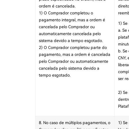
ordem é cancelada.
direi
1) O Comprador completou o
reemb
pagamento integral, mas a ordem é
1) Se
cancelada pelo Comprador ou
a. Se
automaticamente cancelada pelo
plata
sistema devido a tempo esgotado.
minut
2) O Comprador completou parte do
b. Se
pagamento, mas a ordem é cancelada
CNY, 
pelo Comprador ou automaticamente
liber
cancelada pelo sistema devido a
compl
tempo esgotado.
ser re
2) Se
dentr
Plata
8. No caso de múltiplos pagamentos, o
1) Se