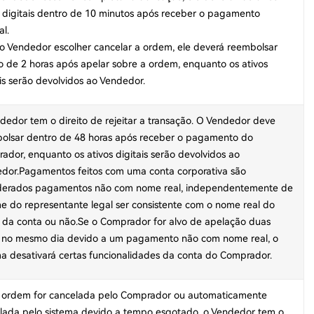
s digitais dentro de 10 minutos após receber o pagamento
al.
 o Vendedor escolher cancelar a ordem, ele deverá reembolsar
o de 2 horas após apelar sobre a ordem, enquanto os ativos
ais serão devolvidos ao Vendedor.
dedor tem o direito de rejeitar a transação. O Vendedor deve
olsar dentro de 48 horas após receber o pagamento do
ador, enquanto os ativos digitais serão devolvidos ao
dor.Pagamentos feitos com uma conta corporativa são
derados pagamentos não com nome real, independentemente de
e do representante legal ser consistente com o nome real do
ar da conta ou não.Se o Comprador for alvo de apelação duas
 no mesmo dia devido a um pagamento não com nome real, o
ma desativará certas funcionalidades da conta do Comprador.
 ordem for cancelada pelo Comprador ou automaticamente
lada pelo sistema devido a tempo esgotado, o Vendedor tem o