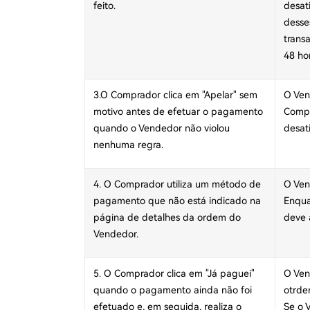
feito.
desat
desse
trans
48 hor
3.O Comprador clica em "Apelar" sem
O Ven
motivo antes de efetuar o pagamento
Compr
quando o Vendedor não violou
desat
nenhuma regra.
4. O Comprador utiliza um método de
O Ven
pagamento que não está indicado na
Enqua
página de detalhes da ordem do
deve 
Vendedor.
5. O Comprador clica em "Já paguei"
O Ven
quando o pagamento ainda não foi
otrde
efetuado e, em seguida, realiza o
Se o 