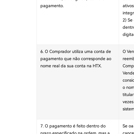
pagamento.
ativo
integr
2) Se
dentr
digit
6. O Comprador utiliza uma conta de
O Ven
pagamento que não corresponde ao
reemb
nome real da sua conta na HTX.
Compr
Vende
consi
o nom
titul
vezes
siste
7. O pagamento é feito dentro do
Se oa
prazo especificado na ordem, mas a
cance