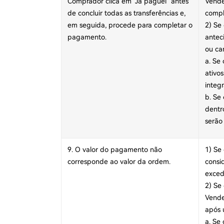
Comprador clica em "Já paguei" antes
Vende
de concluir todas as transferências e,
compl
em seguida, procede para completar o
2) Se
pagamento.
antec
ou ca
a. Se
ativo
integr
b. Se
dentr
serão
9. O valor do pagamento não
1) Se
corresponde ao valor da ordem.
consi
exced
2) Se
Vende
após 
a. Se