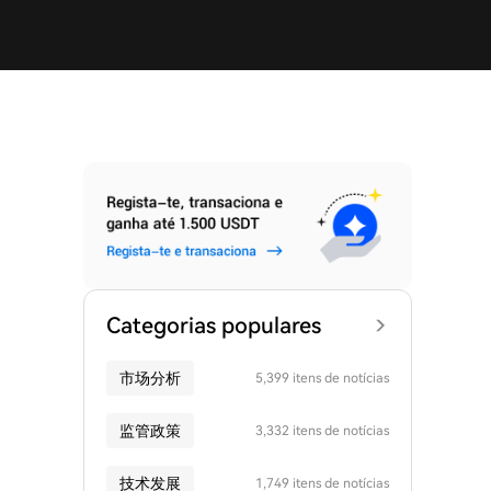
Categorias populares
市场分析
5,399 itens de notícias
监管政策
3,332 itens de notícias
技术发展
1,749 itens de notícias