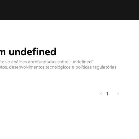
om undefined
ntes e análises aprofundadas sobre “undefined”,
s, desenvolvimentos tecnológicos e políticas regulatórias
1