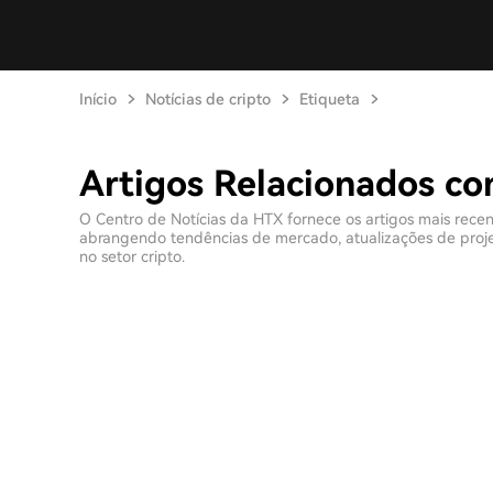
Início
Notícias de cripto
Etiqueta
Artigos Relacionados c
O Centro de Notícias da HTX fornece os artigos mais rece
abrangendo tendências de mercado, atualizações de projeto
no setor cripto.