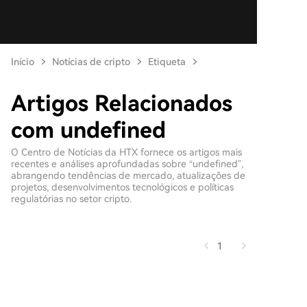
Início
Notícias de cripto
Etiqueta
Artigos Relacionados
com undefined
O Centro de Notícias da HTX fornece os artigos mais
recentes e análises aprofundadas sobre “undefined”,
abrangendo tendências de mercado, atualizações de
projetos, desenvolvimentos tecnológicos e políticas
regulatórias no setor cripto.
1