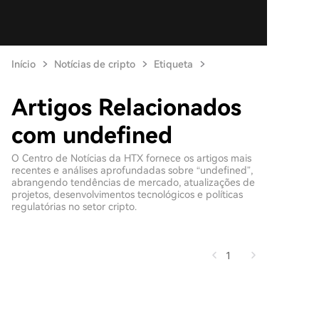
Início
Notícias de cripto
Etiqueta
Artigos Relacionados
com undefined
O Centro de Notícias da HTX fornece os artigos mais
recentes e análises aprofundadas sobre “undefined”,
abrangendo tendências de mercado, atualizações de
projetos, desenvolvimentos tecnológicos e políticas
regulatórias no setor cripto.
1