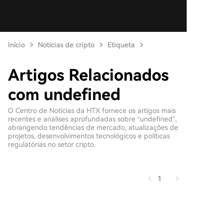
Início
Notícias de cripto
Etiqueta
Artigos Relacionados
com undefined
O Centro de Notícias da HTX fornece os artigos mais
recentes e análises aprofundadas sobre “undefined”,
abrangendo tendências de mercado, atualizações de
projetos, desenvolvimentos tecnológicos e políticas
regulatórias no setor cripto.
1