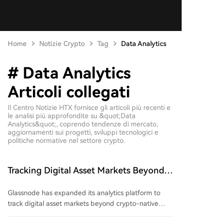
Home
Notizie Crypto
Tag
Data Analytics
# Data Analytics
Articoli collegati
Il Centro Notizie HTX fornisce gli articoli più recenti e
le analisi più approfondite su &quot;Data
Analytics&quot;, coprendo tendenze di mercato,
aggiornamenti sui progetti, sviluppi tecnologici e
politiche normative nel settore crypto.
Tracking Digital Asset Markets Beyond
Crypto-Native Venues
Glassnode has expanded its analytics platform to
track digital asset markets beyond crypto-native
venues. New data includes daily price and volume for