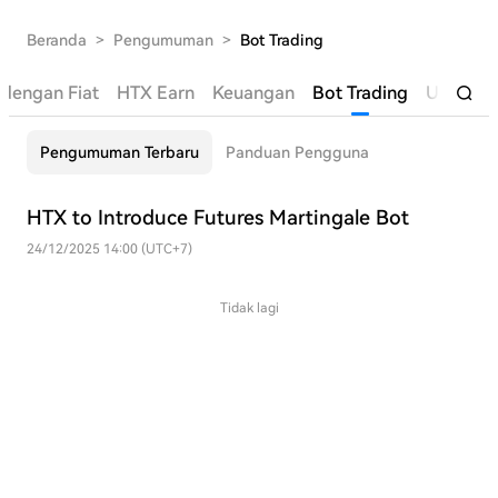
Beranda
>
Pengumuman
>
Bot Trading
o dengan Fiat
HTX Earn
Keuangan
Bot Trading
Umum
Pengumuman Terbaru
Panduan Pengguna
HTX to Introduce Futures Martingale Bot
24/12/2025 14:00 (UTC+7)
Tidak lagi