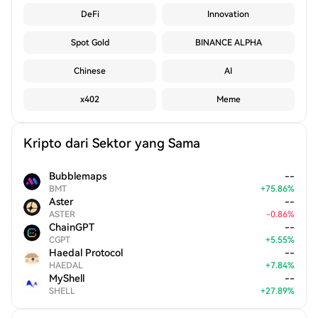
DeFi
Innovation
Spot Gold
BINANCE ALPHA
Chinese
AI
x402
Meme
Kripto dari Sektor yang Sama
Bubblemaps
--
BMT
+
75.86
%
Aster
--
ASTER
-
0.86
%
ChainGPT
--
CGPT
+
5.55
%
Haedal Protocol
--
HAEDAL
+
7.84
%
MyShell
--
SHELL
+
27.89
%