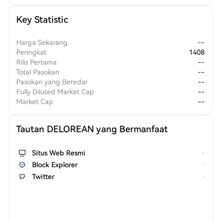
Key Statistic
Harga Sekarang
--
Peringkat
1408
Rilis Pertama
--
Total Pasokan
--
Pasokan yang Beredar
--
Fully Diluted Market Cap
--
Market Cap
--
Tautan DELOREAN yang Bermanfaat
Situs Web Resmi
Block Explorer
Twitter