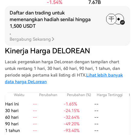
-1.54%
7.67B
Daftar dan trading untuk
memenangkan hadiah senilai hingga
1,500 USDT
.
Bergabung Sekarang
Kinerja Harga DELOREAN
Lacak pergerakan harga DeLorean dengan tampilan chart
untuk rentang 1 hari, 30 hari, 60 hari, 90 hari, 1 tahun, dan
periode sejak pertama kali listing di HTX.
Lihat lebih banyak
data harga DeLorean
Waktu
Perubahan
Perubahan (%)
Harga Tertinggi
Har
Hari Ini
--
-1.65%
--
30 hari
--
-24.15%
--
60 hari
--
-32.64%
--
90 hari
--
-49.20%
--
1 tahun
--
-93.40%
--