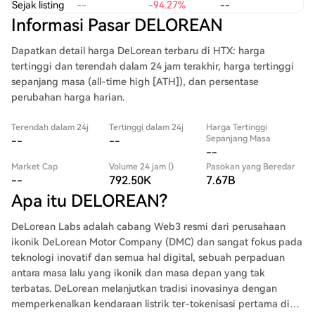
Sejak listing
--
-94.27%
--
Informasi Pasar DELOREAN
Dapatkan detail harga DeLorean terbaru di HTX: harga
tertinggi dan terendah dalam 24 jam terakhir, harga tertinggi
sepanjang masa (all-time high [ATH]), dan persentase
perubahan harga harian.
Terendah dalam 24j
Tertinggi dalam 24j
Harga Tertinggi
Sepanjang Masa
--
--
--
Market Cap
Volume 24 jam ()
Pasokan yang Beredar
--
792.50K
7.67B
Apa itu DELOREAN?
DeLorean Labs adalah cabang Web3 resmi dari perusahaan
ikonik DeLorean Motor Company (DMC) dan sangat fokus pada
teknologi inovatif dan semua hal digital, sebuah perpaduan
antara masa lalu yang ikonik dan masa depan yang tak
terbatas. DeLorean melanjutkan tradisi inovasinya dengan
memperkenalkan kendaraan listrik ter-tokenisasi pertama di