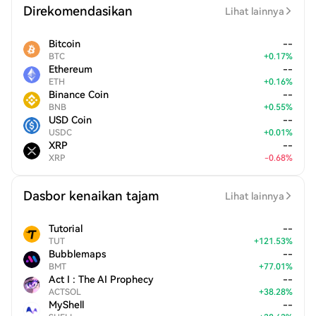
Direkomendasikan
Lihat lainnya
Bitcoin
--
BTC
+
0.17
%
Ethereum
--
ETH
+
0.16
%
Binance Coin
--
BNB
+
0.55
%
USD Coin
--
USDC
+
0.01
%
XRP
--
XRP
-
0.68
%
Dasbor kenaikan tajam
Lihat lainnya
Tutorial
--
TUT
+
121.53
%
Bubblemaps
--
BMT
+
77.01
%
Act I : The AI Prophecy
--
ACTSOL
+
38.28
%
MyShell
--