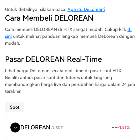
dunia yang memanfaatkan DeLorean Protocol, sebuah sistem
reservasi kendaraan, pasar, dan analitik on-chain yang
Untuk detailnya, silakan baca:
Apa itu DeLorean?
pertama di industri. Protokol ini dirancang untuk memberikan
Cara Membeli DELOREAN
konsumen ekosistem yang mulus dan transparan di mana mobil
dapat dibeli, diperdagangkan, diautentikasi, dan dilacak
Cara membeli DELOREAN di HTX sangat mudah. Cukup klik
di
secara digital seperti tidak pernah sebelumnya.
sini
untuk melihat panduan lengkap membeli DeLorean dengan
mudah.
Pasar DELOREAN Real-Time
Lihat harga DeLorean secara real-time di pasar spot HTX.
Beralih antara pasar spot dan futures untuk langsung
membandingkan harga live dan perubahan harga dalam 24 jam
terakhir.
Spot
DELOREAN
--
-1.51
%
/
USDT