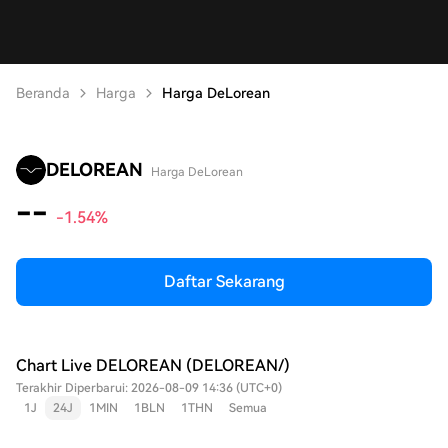
Beranda
Harga
Harga DeLorean
DELOREAN
Harga DeLorean
--
-1.54%
Daftar Sekarang
Chart Live DELOREAN (DELOREAN/)
Terakhir Diperbarui: 2026-08-09 14:36 (UTC+0)
1J
24J
1MIN
1BLN
1THN
Semua