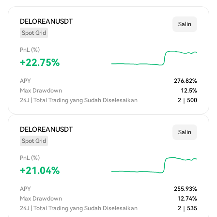
DELOREANUSDT
Salin
Spot Grid
PnL (%)
+
22.75
%
APY
276.82
%
Max Drawdown
12.5
%
24J | Total Trading yang Sudah Diselesaikan
2
｜
500
DELOREANUSDT
Salin
Spot Grid
PnL (%)
+
21.04
%
APY
255.93
%
Max Drawdown
12.74
%
24J | Total Trading yang Sudah Diselesaikan
2
｜
535