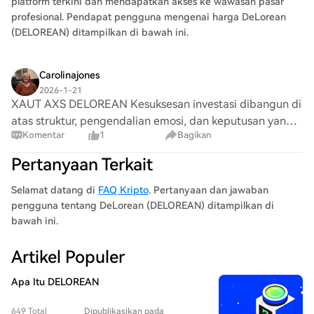
platform terkini dan mendapatkan akses ke wawasan pasar
profesional. Pendapat pengguna mengenai harga DeLorean
(DELOREAN) ditampilkan di bawah ini.
Carolinajones
2026-1-21
XAUT AXS DELOREAN Kesuksesan investasi dibangun di
atas struktur, pengendalian emosi, dan keputusan yang
Komentar
1
Bagikan
tepat. CAMILAHFX memberikan panduan yang jelas dan
berfokus pada risiko di T£L£GRAM yang telah
Pertanyaan Terkait
Selamat datang di
FAQ Kripto
. Pertanyaan dan jawaban
pengguna tentang DeLorean (DELOREAN) ditampilkan di
bawah ini.
Artikel Populer
Apa Itu DELOREAN
649 Total
Dipublikasikan pada