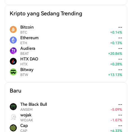
Kripto yang Sedang Trending
Bitcoin
--
BTC
+
0.14
%
Ethereum
--
ETH
+
0.13
%
Audiera
--
BEAT
+
20.86
%
HTX DAO
--
HTX
+
0.28
%
Bitway
--
BTW
+
13.13
%
Baru
The Black Bull
--
ANSEM
-
5.09
%
wojak
--
WOJAK
-
1.07
%
Cap
--
CAP
+
6.33
%