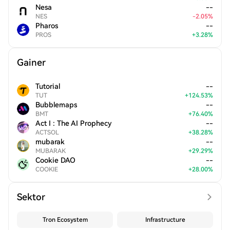
Nesa
--
NES
-
2.05
%
Pharos
--
PROS
+
3.28
%
Gainer
Tutorial
--
TUT
+
124.53
%
Bubblemaps
--
BMT
+
76.40
%
Act I : The AI Prophecy
--
ACTSOL
+
38.28
%
mubarak
--
MUBARAK
+
29.29
%
Cookie DAO
--
COOKIE
+
28.00
%
Sektor
Tron Ecosystem
Infrastructure