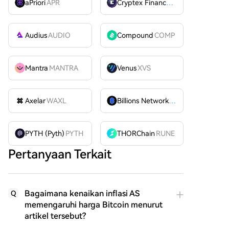
aPriori
APR
Cryptex Finance
CTX
Audius
AUDIO
Compound
COMP
Mantra
MANTRA
Venus
XVS
Axelar
WAXL
Billions Network
BILL
PYTH (Pyth)
PYTH
THORChain
RUNE
Pertanyaan Terkait
Bagaimana kenaikan inflasi AS
Q
memengaruhi harga Bitcoin menurut
artikel tersebut?