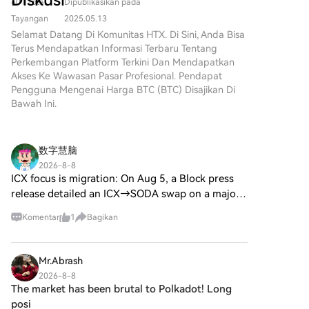
Diskusi
langkah kami untuk memulai
401 Total
Dipublikasikan pada
Pengenalan EMAS DIGITAL
sikap tertentu. Insiden seperti ini mendorong industri
para pedagang, tetapi juga
perjalanan kripto
($BITCOIN) EMAS DIGITAL
Tayangan
2025.05.13
mereka yang mencari
untuk audit lebih ketat dan pengawasan kode yang
Anda.Langkah 1: Buat Akun
($BITCOIN) adalah proyek
Selamat Datang Di Komunitas HTX. Di Sini, Anda Bisa
keterlibatan komunitas dan
lebih besar, yang pada akhirnya memperkuat
HTX AndaGunakan alamat
berbasis blockchain yang
Terus Mendapatkan Informasi Terbaru Tentang
nilai hiburan. Di antara token
ekosistem penyimpanan mandiri. Seseorang akan
email atau nomor ponsel Anda
beroperasi di jaringan Solana,
Perkembangan Platform Terkini Dan Mendapatkan
unik ini adalah
untuk mendaftar akun gratis di
selalu memegang kunci Bitcoin Anda. Tangan
yang bertujuan untuk
Akses Ke Wawasan Pasar Profesional. Pendapat
HarryPotterObamaSonic10Inu
HTX. Rasakan perjalanan
teraman untuk Bitcoin Anda adalah tangan Anda
menggabungkan karakteristik
Pengguna Mengenai Harga BTC (BTC) Disajikan Di
(ERC-20), sebuah proyek
pendaftaran yang mudah dan
sendiri. Uang Anda, sepenuhnya menjadi milik Anda.
logam mulia tradisional dengan
Bawah Ini.
menarik yang memadukan
buka semua fitur.Dapatkan
inovasi teknologi
referensi budaya ke dalam
Akun SayaLangkah 2: Buka Beli
terdesentralisasi. Meskipun
dunia cryptocurrency. Artikel ini
Kripto, lalu Pilih Metode
berbagi nama dengan Bitcoin,
membahas aspek-aspek kunci
数字慧脑
Pembayaran AndaKartu
yang sering disebut sebagai
dari
Kredit/Debit: Gunakan Visa
2026-8-8
“emas digital” karena
HarryPotterObamaSonic10Inu,
ICX focus is migration: On Aug 5, a Block press
atau Mastercard Anda untuk
persepsinya sebagai
menjelajahi mekanismenya,
membeli Bitcoin (BTC) secara
release detailed an ICX→SODA swap on a major
penyimpan nilai, EMAS DIGITAL
etos yang digerakkan oleh
instan.Saldo: Gunakan dana
trading platform, with ICX funding/trading
adalah token terpisah yang
komunitas, dan keterlibatannya
Komentar
1
Bagikan
dari saldo akun HTX Anda
paused Aug 7 14:00 UTC and 1:1 conversion;
dirancang untuk menciptakan
dengan lanskap crypto yang
untuk melakukan trading
SODA trading expected
ekosistem unik dalam lanskap
lebih luas. Apa itu
dengan lancar.Pihak Ketiga:
Web3. Tujuannya adalah untuk
HarryPotterObamaSonic10Inu
Mr.Abrash
Kami telah menambahkan
memposisikan diri sebagai aset
(ERC-20)? Seperti namanya,
metode pembayaran populer
2026-8-8
digital alternatif yang layak,
HarryPotterObamaSonic10Inu
The market has been brutal to Polkadot! Long
seperti Google Pay dan Apple
meskipun rincian mengenai
adalah koin meme yang
Pay untuk meningkatkan
posi
aplikasi dan fungsionalitasnya