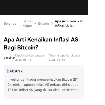
Berita
Apa Arti Kenaikan
Beranda
Bitcoin
Kripto
Inflasi AS B...
Apa Arti Kenaikan Inflasi AS
Bagi Bitcoin?
Dipublikasikan tanggal
Terakhir diperbarui pada
bitcoinist
2026-05-16
2026-05-16
Abstrak
Investor dan trader memperhatikan Bitcoin (BT
C) setelah laporan inflasi AS terbaru dirilis pada
12 Mei. Inflasi AS, yang diukur oleh Indeks Harg
a Konsumen (CPI), naik menjadi 3,8% pada April,
level tertinggi sejak Mei 2023. Peningkatan ini di