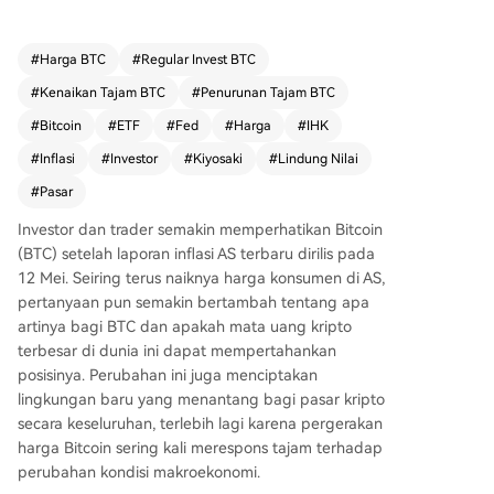
picu oleh kenaikan harga energi akibat konflik A
S-Iran. Biasanya, inflasi yang tinggi mendorong
Federal Reserve mempertahankan suku bunga t
#
Harga BTC
#
Regular Invest BTC
inggi, yang mengurangi daya tarik aset berisiko
#
Kenaikan Tajam BTC
#
Penurunan Tajam BTC
seperti Bitcoin. Meskipun ada arus keluar dari ET
F Bitcoin spot AS senilai lebih dari $233 juta dan
#
Bitcoin
#
ETF
#
Fed
#
Harga
#
IHK
kenaikan imbal hasil obligasi, harga BTC relatif s
#
Inflasi
#
Investor
#
Kiyosaki
#
Lindung Nilai
tabil, hanya turun sekitar 1-1,5% ke kisaran $80.
#
Pasar
500-$81.000. Hal ini menunjukkan beberapa inv
estor masih melihat Bitcoin sebagai lindung nilai
Investor dan trader semakin memperhatikan Bitcoin
potensial terhadap inflasi. Robert Kiyosaki, penul
(BTC) setelah laporan inflasi AS terbaru dirilis pada
is "Rich Dad Poor Dad", mendesak orang untuk
12 Mei. Seiring terus naiknya harga konsumen di AS,
berinvestasi dalam Bitcoin, emas, dan perak unt
pertanyaan pun semakin bertambah tentang apa
uk melindungi diri dari inflasi. Dia memperingatk
artinya bagi BTC dan apakah mata uang kripto
an bahwa perang di Iran dan utang AS yang be
terbesar di dunia ini dapat mempertahankan
sar ($34 triliun) memicu pencetakan uang lebih
posisinya. Perubahan ini juga menciptakan
banyak, yang mengikis daya beli uang kertas ("fi
lingkungan baru yang menantang bagi pasar kripto
st money").
secara keseluruhan, terlebih lagi karena pergerakan
harga Bitcoin sering kali merespons tajam terhadap
perubahan kondisi makroekonomi
.