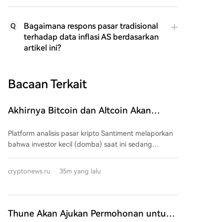
Bagaimana respons pasar tradisional
Q
terhadap data inflasi AS berdasarkan
artikel ini?
Bacaan Terkait
Akhirnya Bitcoin dan Altcoin Akan
Melonjak? Dompet Kecil Bangkrut, Paus
Platform analisis pasar kripto Santiment melaporkan
Besar Mengumpulkan Dana!
bahwa investor kecil (domba) saat ini sedang
mengalami fase kapitulasi—menjual aset dengan
kerugian atau keluar dari pasar karena kepanikan
cryptonews.ru
35m yang lalu
dan pergerakan harga sideways/turun. Namun, data
historis menunjukkan fase seperti ini sering kali
menandai titik terendah pasar. Di sisi lain, uang pintar
dan pemain besar (paus) justru mengakumulasi aset,
Thune Akan Ajukan Permohonan untuk
terutama Bitcoin ($BTC) dan altcoin strategis,