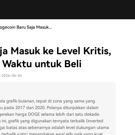
gecoin Baru Saja Masuk...
a Masuk ke Level Kritis,
n Waktu untuk Beli
da 2026-06-04
pada grafik bulanan, tepat di zona yang sama yang
itu pada 2017 dan 2020. Polanya ditunjukkan dalam
erakan harga DOGE selama lebih dari satu dekade.
ini, grafik yang digunakan ternyata terbalik (inverted
bagai batas atas sebenarnya adalah level dukungan utama
k terbalik justru menandakan awal rally naik yang kuat