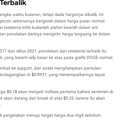
Terbalik
gka waktu bulanan, tetapi skala harganya dibalik. Ini
Dogecoin sebenarnya bergerak dalam harga pasar normal.
 resistensi kritis
bukanlah plafon bearish
dalam arti
k, dan penolakan darinya mengirim harga langsung ke dalam
 dan siklus 2021, penolakan dari resistensi terbalik itu
k, yang berarti rally besar ke atas pada grafik DOGE normal.
kembali ke support, dan analis
mengharapkan pantulan
 diperdagangkan di $0.0937, yang menempatkannya tepat
gga $0.18 akan menjadi indikasi pertama bahwa sentimen di
uat akan datang
dari break di atas $0.25
, karena itu akan
.
uk
pergerakan menuju target harga dua digit sebelum