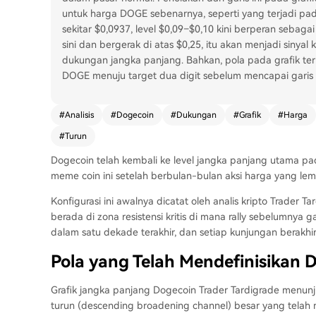
untuk harga DOGE sebenarnya, seperti yang terjadi pa
sekitar $0,0937, level $0,09–$0,10 kini berperan sebag
sini dan bergerak di atas $0,25, itu akan menjadi sinyal
dukungan jangka panjang. Bahkan, pola pada grafik ter
DOGE menuju target dua digit sebelum mencapai garis t
#
Analisis
#
Dogecoin
#
Dukungan
#
Grafik
#
Harga
#
Turun
Dogecoin telah kembali ke level jangka panjang utama pad
meme coin ini setelah
berbulan-bulan aksi harga yang le
Konfigurasi ini awalnya dicatat oleh analis kripto Trade
berada di zona resistensi kritis di mana rally sebelumnya
dalam satu dekade terakhir, dan setiap kunjungan berakh
Pola yang Telah Mendefinisikan 
Grafik jangka panjang Dogecoin Trader Tardigrade
menunj
turun (descending broadening channel) besar yang telah 