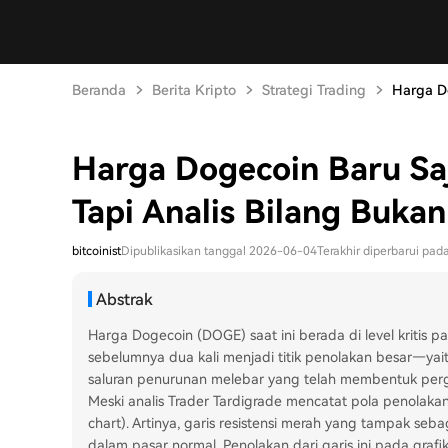
Beranda
Berita Kripto
Strategi Trading
Harga Do
Harga Dogecoin Baru Saj
Tapi Analis Bilang Buka
bitcoinist
Dipublikasikan tanggal 2026-06-04
Terakhir diperbarui pa
Abstrak
Harga Dogecoin (DOGE) saat ini berada di level kritis 
sebelumnya dua kali menjadi titik penolakan besar—ya
saluran penurunan melebar yang telah membentuk perg
Meski analis Trader Tardigrade mencatat pola penolakan 
chart). Artinya, garis resistensi merah yang tampak se
dalam pasar normal. Penolakan dari garis ini pada grafi