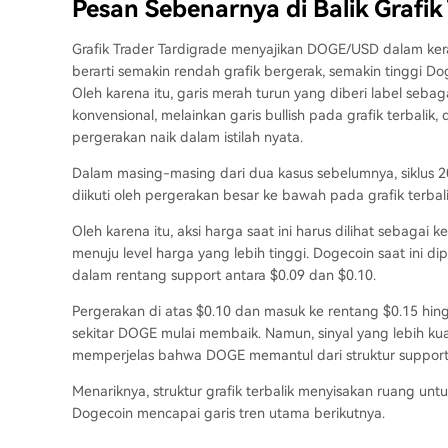
Pesan Sebenarnya di Balik Grafik 
Grafik Trader Tardigrade menyajikan DOGE/USD dalam keran
berarti semakin rendah grafik bergerak, semakin tinggi 
Oleh karena itu, garis merah turun yang diberi label sebagai
konvensional, melainkan garis bullish pada grafik terbali
pergerakan naik dalam istilah nyata.
Dalam masing-masing dari dua kasus sebelumnya, siklus 2017
diikuti oleh pergerakan besar ke bawah pada grafik terbali
Oleh karena itu, aksi harga saat ini harus dilihat sebagai 
menuju
level harga yang lebih tinggi. Dogecoin saat ini
dalam rentang support antara $0.09 dan $0.10.
Pergerakan di atas $0.10 dan masuk ke rentang $0.15 hin
sekitar DOGE mulai membaik. Namun, sinyal yang lebih k
memperjelas bahwa DOGE memantul dari struktur support
Menariknya, struktur grafik terbalik
menyisakan ruang unt
Dogecoin mencapai garis tren utama berikutnya.