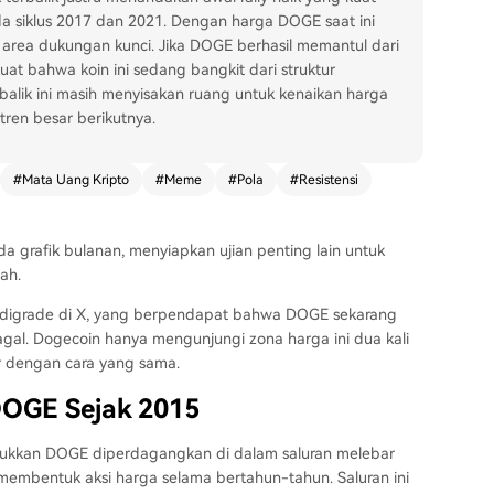
da siklus 2017 dan 2021. Dengan harga DOGE saat ini
ai area dukungan kunci. Jika DOGE berhasil memantul dari
 kuat bahwa koin ini sedang bangkit dari struktur
balik ini masih menyisakan ruang untuk kenaikan harga
ren besar berikutnya.
#
Mata Uang Kripto
#
Meme
#
Pola
#
Resistensi
a grafik bulanan, menyiapkan ujian penting lain untuk
mah
.
r Tardigrade di X, yang berpendapat bahwa DOGE sekarang
 gagal. Dogecoin hanya mengunjungi zona harga ini dua kali
ir dengan cara yang sama.
DOGE Sejak 2015
ukkan DOGE diperdagangkan
di dalam saluran melebar
membentuk aksi harga selama bertahun-tahun. Saluran ini