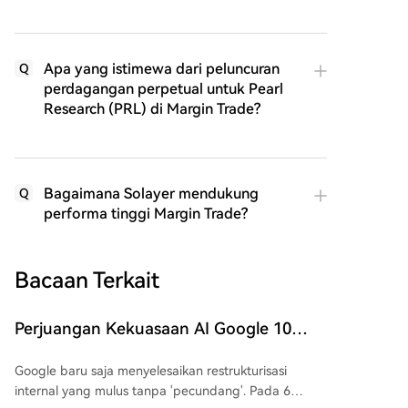
Apa yang istimewa dari peluncuran
Q
perdagangan perpetual untuk Pearl
Research (PRL) di Margin Trade?
Bagaimana Solayer mendukung
Q
performa tinggi Margin Trade?
Bacaan Terkait
Perjuangan Kekuasaan AI Google 10
Tahun Berakhir, Pichai 'Melepas Senjata'
Google baru saja menyelesaikan restrukturisasi
dengan Anggur dan Jabatan
internal yang mulus tanpa 'pecundang'. Pada 6