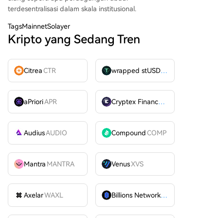
terdesentralisasi dalam skala institusional.
Tags
MainnetSolayer
Kripto yang Sedang Tren
Citrea
CTR
wrapped stUSDT
WSTUSDT
aPriori
APR
Cryptex Finance
CTX
Audius
AUDIO
Compound
COMP
Mantra
MANTRA
Venus
XVS
Axelar
WAXL
Billions Network
BILL