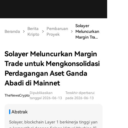
Solayer
Berita
Pembaruan
Beranda
Meluncurkan
Kripto
Proyek
Margin Tra...
Solayer Meluncurkan Margin
Trade untuk Mengkonsolidasi
Perdagangan Aset Ganda
Abadi di Mainnet
Dipublikasikan
Terakhir diperbarui
TheNewsCrypto
tanggal 2026-06-13
pada 2026-06-13
Abstrak
Solayer, blockchain Layer 1 berkinerja tinggi yan