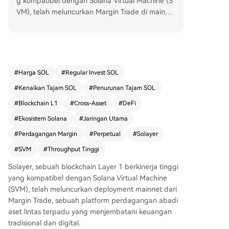
g kompatibel dengan Solana Virtual Machine (S
VM), telah meluncurkan Margin Trade di mainne
t. Platform perdagangan perpetual terpadu ini
menghubungkan keuangan tradisional dan digit
al, memungkinkan perdagangan aset kripto, ko
moditas (seperti emas dan minyak), serta ekuita
s (seperti indeks MT500) dalam satu lingkungan
#
Harga SOL
#
Regular Invest SOL
on-chain. Dikembangkan dengan masukan dari
#
Kenaikan Tajam SOL
#
Penurunan Tajam SOL
trader berpengalaman, Margin Trade menawark
an perdagangan cross-margin, eksekusi real-ti
#
Blockchain L1
#
Cross-Asset
#
DeFi
me, dan efisiensi modal yang lebih baik melalui
#
Ekosistem Solana
#
Jaringan Utama
model kolateralisasi terpadu. Platform ini memp
#
Perdagangan Margin
#
Perpetual
#
Solayer
ertahankan transparansi dan kepemilikan non-c
ustodial khas DeFi, dengan semua transaksi disel
#
SVM
#
Throughput Tinggi
esaikan di blockchain. Peluncuran ini juga memp
Solayer, sebuah blockchain Layer 1 berkinerja tinggi
erkenalkan perdagangan perpetual untuk aset
yang kompatibel dengan Solana Virtual Machine
$PRL (Pearl Research). Kedepannya, platform b
(SVM), telah meluncurkan deployment mainnet dari
erencana menambah daftar aset dan fitur marg
Margin Trade, sebuah platform perdagangan abadi
in terisolasi. Didukung oleh protokol Solayer yan
aset lintas terpadu yang menjembatani keuangan
g berkecepatan tinggi, Margin Trade bertujuan
tradisional dan digital.
menyatukan pasar modal tradisional dan kripto