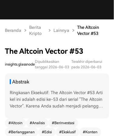
Berita
The Altcoin
Beranda
Lainnya
Kripto
Vector #53
The Altcoin Vector #53
Dipublikasikan
Terakhir diperbarui
insights.glassnode
tanggal 2026-06-03
pada 2026-06-03
Abstrak
Ringkasan Eksekutif: The Altcoin Vector #53 Arti
kel ini adalah edisi ke-53 dari serial "The Altcoin
Vector". Karena Anda sudah menjadi pelangga
n, Anda dapat mengakses konten lengkapnya d
engan masuk ke akun Anda. Untuk membaca an
#
Altcoin
#
Analisis
#
Berinvestasi
alisis mendalam dan wawasan terbaru mengena
#
Berlangganan
#
Edisi
#
Eksklusif
#
Konten
i pasar altcoin, silakan masuk ke platform.