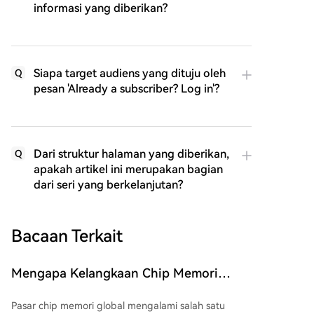
informasi yang diberikan?
Siapa target audiens yang dituju oleh
Q
pesan 'Already a subscriber? Log in'?
Dari struktur halaman yang diberikan,
Q
apakah artikel ini merupakan bagian
dari seri yang berkelanjutan?
Bacaan Terkait
Mengapa Kelangkaan Chip Memori
Membentuk Ulang Portofolio di Semua
Pasar chip memori global mengalami salah satu
Semikonduktor pada 2026