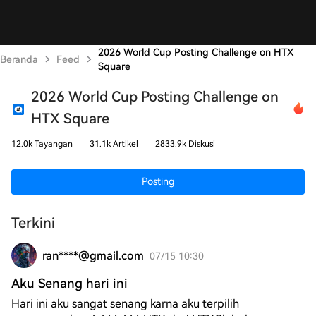
2026 World Cup Posting Challenge on HTX
Beranda
Feed
Square
2026 World Cup Posting Challenge on
HTX Square
12.0k Tayangan
31.1k Artikel
2833.9k Diskusi
Posting
Terkini
ran****@gmail.com
07/15 10:30
Aku Senang hari ini
Hari ini aku sangat senang karna aku terpilih