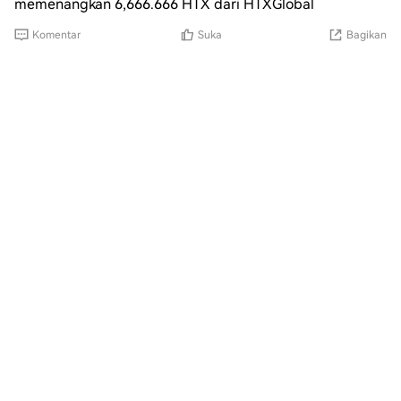
memenangkan 6,666.666 HTX dari HTXGlobal
Komentar
Suka
Bagikan