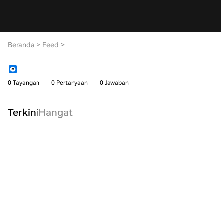
Beranda
>
Feed
>
0 Tayangan
0 Pertanyaan
0 Jawaban
Terkini
Hangat