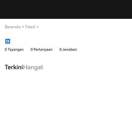
Beranda
>
Feed
>
0 Tayangan
0 Pertanyaan
0 Jawaban
Terkini
Hangat