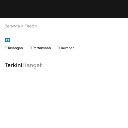
Beranda
>
Feed
>
0 Tayangan
0 Pertanyaan
0 Jawaban
Terkini
Hangat