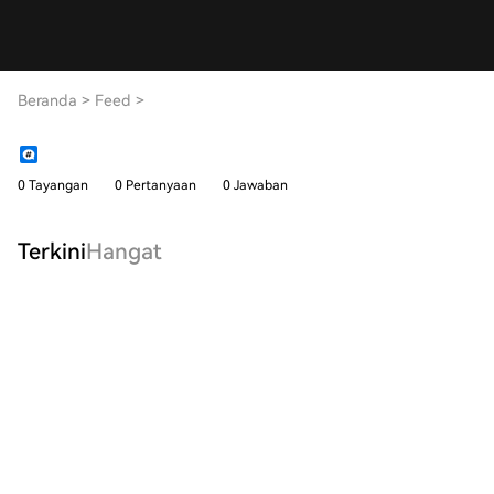
Beranda
>
Feed
>
0 Tayangan
0 Pertanyaan
0 Jawaban
Terkini
Hangat