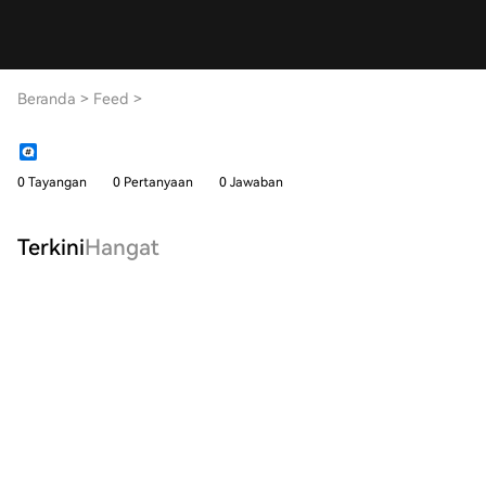
Beranda
>
Feed
>
0 Tayangan
0 Pertanyaan
0 Jawaban
Terkini
Hangat