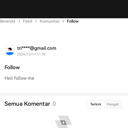
Beranda
Feed
Komunitas
Follow
tri****@gmail.com
2024/12/11 11:35
Follow
Heii follow me
Semua Komentar
0
Terkini
Hangat