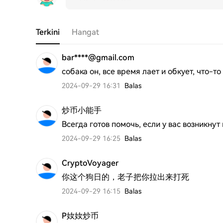
Terkini
Hangat
bar****@gmail.com
собака он, все время лает и обкует, что-т
2024-09-29 16:31
Balas
炒币小能手
Всегда готов помочь, если у вас возникну
2024-09-29 16:25
Balas
CryptoVoyager
你这个狗日的，老子把你拉出来打死
2024-09-29 16:15
Balas
P奻奻炒币