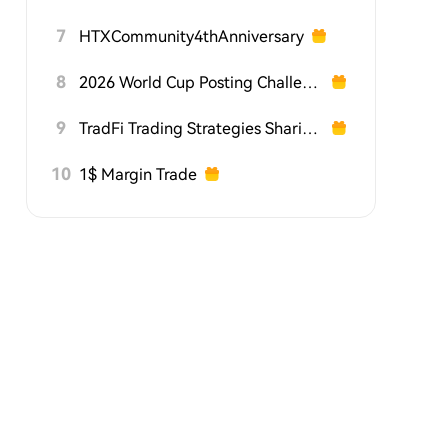
7
HTXCommunity4thAnniversary
8
2026 World Cup Posting Challenge on HTX Square
9
TradFi Trading Strategies Sharing Challenge
10
1$ Margin Trade