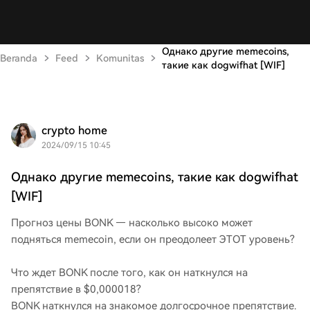
Однако другие memecoins,
Beranda
Feed
Komunitas
такие как dogwifhat [WIF]
crypto home
2024/09/15 10:45
Однако другие memecoins, такие как dogwifhat
[WIF]
Прогноз цены BONK — насколько высоко может
подняться memecoin, если он преодолеет ЭТОТ уровень?
Что ждет BONK после того, как он наткнулся на
препятствие в $0,000018?
BONK наткнулся на знакомое долгосрочное препятствие.