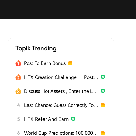
Topik Trending
Post To Earn Bonus
HTX Creation Challenge — Post and Win 1,500U
Discuss Hot Assets , Enter the Lucky Draw
4
Last Chance: Guess Correctly Today and Win More
5
HTX Refer And Earn
6
World Cup Predictions: 100,000 USDT Daily