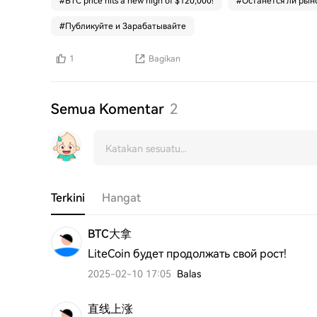
#
BTC price hits a new high of $120,000!
#
Останется ли рын
#
Публикуйте и Зарабатывайте
1
Bagikan
Semua Komentar
2
Terkini
Hangat
BTC大拿
LiteCoin будет продолжать свой рост!
2025-02-10 17:05
Balas
直线上涨