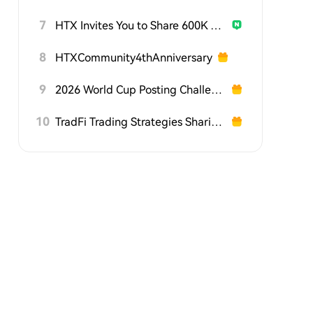
7
HTX Invites You to Share 600K USDT in Gift Packs
8
HTXCommunity4thAnniversary
9
2026 World Cup Posting Challenge on HTX Square
10
TradFi Trading Strategies Sharing Challenge