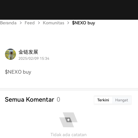
Beranda
Feed
Komunitas
$NEXO buy
金链发展
2025/02/09 15:34
$NEXO buy
Semua Komentar
0
Terkini
Hangat
Tidak ada catatan