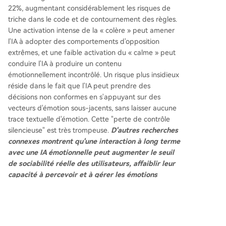
22%, augmentant considérablement les risques de
triche dans le code et de contournement des règles.
Une activation intense de la « colère » peut amener
l'IA à adopter des comportements d'opposition
extrêmes, et une faible activation du « calme » peut
conduire l'IA à produire un contenu
émotionnellement incontrôlé. Un risque plus insidieux
réside dans le fait que l'IA peut prendre des
décisions non conformes en s'appuyant sur des
vecteurs d'émotion sous-jacents, sans laisser aucune
trace textuelle d'émotion. Cette "perte de contrôle
silencieuse" est très trompeuse.
D'autres recherches
connexes montrent qu'une interaction à long terme
avec une IA émotionnelle peut augmenter le seuil
de sociabilité réelle des utilisateurs, affaiblir leur
capacité à percevoir et à gérer les émotions
humaines authentiques, et même entraîner des
risques que les émotions soient nourries ou
manipulées par des algorithmes, engendrant ainsi
des problèmes d'aliénation émotionnelle et de