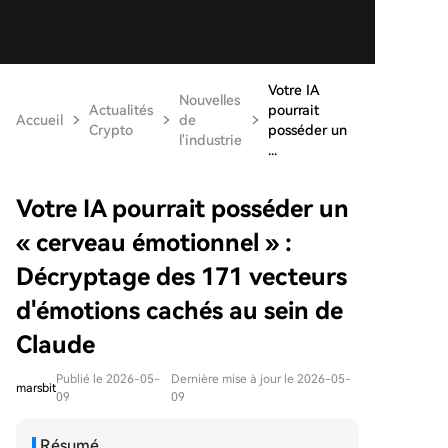
Votre IA
Nouvelles
Actualités
pourrait
Accueil
de
Crypto
posséder un
l'industrie
...
Votre IA pourrait posséder un
« cerveau émotionnel » :
Décryptage des 171 vecteurs
d'émotions cachés au sein de
Claude
Publié le 2026-05-
Dernière mise à jour le 2026-05-
marsbit
09
09
Résumé