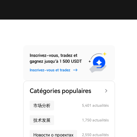
Catégories populaires
市场分析
5,401 actualités
技术发展
1,750 actualités
Новости о проектах
2,550 actualités