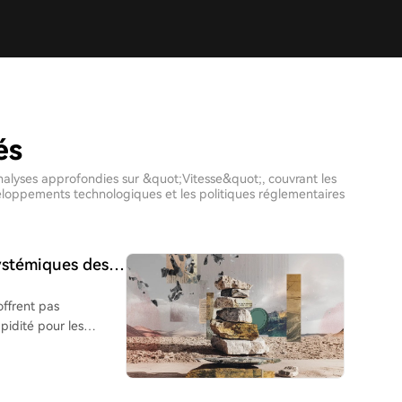
és
 analyses approfondies sur &quot;Vitesse&quot;, couvrant les
veloppements technologiques et les politiques réglementaires
systémiques des
offrent pas
pidité pour les
ar les frais de
fficacité des