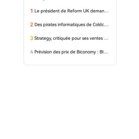
1
Le président de Reform UK demande
une enquête sur un don lié à SBF : Ra
pport
2
Des pirates informatiques de Coldcar
d transfèrent 64 BTC et 200 ETH vers
des mélangeurs de cryptomonnaies
3
Strategy, critiquée pour ses ventes de
Bitcoin, publie une nouvelle vidéo offi
cielle : « La plus grande ambition... »
4
Prévision des prix de Biconomy : BICO
a augmenté de 126% en une semain
e, et les taureurs visent 0,03 $