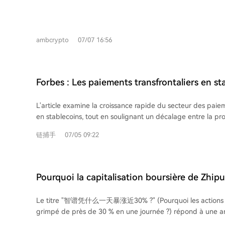
de données à très grande échelle à partir de fin 2026.
prendre en compte la vitesse, le respect de la vie privée e
de serveurs. Voici les 7 meilleurs VPN de juillet 2026 : 1. **ExpressVPN** : Rapide
et fiable, avec plus de 3 000 serveurs dans 106 pays et so
ambcrypto
07/07 16:56
2. **Windscribe** : Axé sur la liberté en ligne, suivant un
collecte de données. 3. **Norton** : Politique stricte de n
logs, avec kill switch et partage de tunnel. 4. **CyberGhost
de 12 000 serveurs, basé en Roumanie avec une politique 
Forbes : Les paiements transfrontaliers en st
**Mullvad VPN** : Centré sur la confidentialité, ne nécessi
plus rapides, mais pas encore moins chers
s’inscrire. 6. **Nord VPN** : Très populaire, serveurs dans 
L'article examine la croissance rapide du secteur des paiem
protection contre les menaces. 7. **Proton VPN** : Offre un
en stablecoins, tout en soulignant un décalage entre la p
limite de données, basé en Suisse avec des lois strictes sur la
des coûts et la réalité actuelle. Lors d'une conférence à Me
résumé, les VPN sont essentiels pour protéger votre activité 
链捕手
07/05 09:22
professionnels ont confirmé que la technologie est mature,
important de faire ses propres recherches avant de choisir
s'améliore et les volumes augmentent. Les stablecoins off
termes de vitesse, d'accessibilité 24/7 et de fiabilité. Cependant, ils ne sont pas
encore significativement moins chers que les méthodes tradi
Pourquoi la capitalisation boursière de Zhipu
60-70 points de base via les courtiers en devises). La raiso
de près de 30% en une seule journée ?
l'absence de pools de liquidités profonds et institutionnels
Le titre "智谱凭什么一天暴涨近30% ?" (Pourquoi les actions de
matérialiser la promesse théorique de frais de 2 à 5 points
grimpé de près de 30 % en une journée ?) répond à une 
Ahmad de Bitso Business estime que les prix ne baisseront
majeure. Le 22 mai, l'entreprise a lancé son API GLM-5.1-