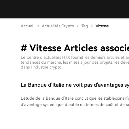
Accueil
Actualités Crypto
Tag
Vitesse
# Vitesse Articles associ
Le Centre d'actualités HTX fournit les derniers articles et
tendances du marché, les mises à jour des projets, les dé
dans l'industrie crypto.
La Banque d'Italie ne voit pas d'avantages 
stablecoins dans les transferts
L'étude de la Banque d'Italie conclut que les stablecoins n'
d'avantage systémique durable en termes de coût et de ra
transferts d'argent. Les avantages potentiels sont annulés p
conversion vers et depuis les monnaies fiduciaires et par l'e
infrastructures de paiement locales. La recherche a comparé des transferts de