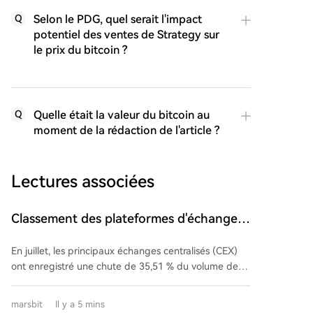
Selon le PDG, quel serait l'impact
Q
potentiel des ventes de Strategy sur
le prix du bitcoin ?
Quelle était la valeur du bitcoin au
Q
moment de la rédaction de l'article ?
Lectures associées
Classement des plateformes d'échange
en juillet : le marché au comptant chute
En juillet, les principaux échanges centralisés (CEX)
de 35 %, la résilience relative des
ont enregistré une chute de 35,51 % du volume de
contrats à terme
transactions au comptant par rapport à juin 2026. Le
volume des contrats perpétuels sur ces plateformes
marsbit
Il y a 5 mins
a, quant à lui, diminué de 19,59 %. Cette baisse plus