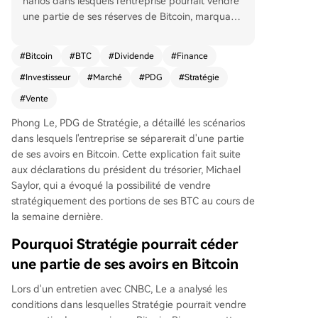
narios dans lesquels l'entreprise pourrait vendre
une partie de ses réserves de Bitcoin, marquant
un éventuel changement par rapport à sa straté
gie habituelle de "Ne jamais vendre". Il explique
#
Bitcoin
#
BTC
#
Dividende
#
Finance
que ces ventes pourraient être envisagées pour
#
Investisseur
#
Marché
#
PDG
#
Stratégie
financer le paiement du dividende de 11,5% sur
ses actions privilégiées perpétuelles, mais uniqu
#
Vente
ement si cela accroît la valeur pour les actionnair
Phong Le, PDG de Stratégie, a détaillé les scénarios
es, définie par une augmentation du "Bitcoin pa
dans lesquels l'entreprise se séparerait d'une partie
r action". Le justifie cette approche par des calc
de ses avoirs en Bitcoin. Cette explication fait suite
uls financiers plutôt que par l'idéologie, évoquan
aux déclarations du président du trésorier, Michael
t également la possibilité de réaliser des gains fi
Saylor, qui a évoqué la possibilité de vendre
scaux différés. Avec environ 818 334 BTC (soit
stratégiquement des portions de ses BTC au cours de
4% de l'offre totale) et des obligations de divide
la semaine dernière.
ndes annuelles de plus de 1,5 milliard de dollars,
Le estime que les réserves de l'entreprise sont s
Pourquoi Stratégie pourrait céder
uffisantes. Concernant l'impact potentiel sur le
une partie de ses avoirs en Bitcoin
marché, il affirme que le Bitcoin est suffisammen
t liquide pour absorber d'éventuelles ventes, co
Lors d'un entretien avec CNBC, Le a analysé les
mparant le montant nécessaire aux dividendes a
conditions dans lesquelles Stratégie pourrait vendre
u volume quotidien de transactions qui dépasse