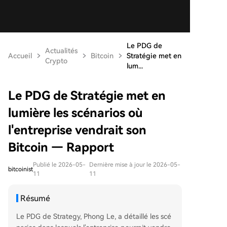
Le PDG de
Actualités
Accueil
Bitcoin
Stratégie met en
Crypto
lum...
Le PDG de Stratégie met en
lumière les scénarios où
l'entreprise vendrait son
Bitcoin — Rapport
Publié le 2026-05-
Dernière mise à jour le 2026-05-
bitcoinist
11
11
Résumé
Le PDG de Strategy, Phong Le, a détaillé les scé