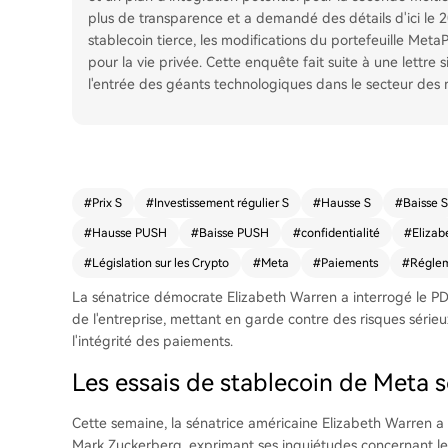
plus de transparence et a demandé des détails d'ici le 2
stablecoin tierce, les modifications du portefeuille MetaPa
pour la vie privée. Cette enquête fait suite à une lettre
l'entrée des géants technologiques dans le secteur des 
#
Prix S
#
Investissement régulier S
#
Hausse S
#
Baisse S
#
Hausse PUSH
#
Baisse PUSH
#
confidentialité
#
Elizab
#
Législation sur les Crypto
#
Meta
#
Paiements
#
Réglem
La sénatrice démocrate Elizabeth Warren a interrogé le PD
de l'entreprise, mettant en garde contre des risques sérieux 
l'intégrité des paiements.
Les essais de stablecoin de Meta s
Cette semaine, la sénatrice américaine Elizabeth Warren a
Mark Zuckerberg, exprimant ses inquiétudes concernant les 