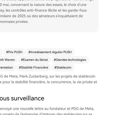
0 mai, concernant la nature des essais, le choix d'une
y, les contrôles anti-finance illicite et les garde-fous
 similaire de 2025 où des sénateurs s'inquiétaient de
monnaies privées.
#
Prix PUSH
#
Investissement régulier PUSH
eth Warren
#
Examen du Sénat
#
Grandes technologies
entation
#
Stabilité Financière
#
Stablecoin
G de Meta, Mark Zuckerberg, sur les projets de stablecoin
pour la stabilité financière, la concurrence, la vie privée et
ous surveillance
 envoyé une nouvelle lettre au fondateur et PDG de Meta,
projets de l'entreprise d'intégrer des stablecoins sur sa