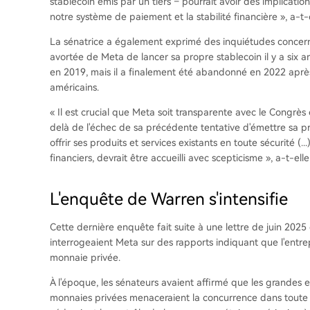
stablecoin émis par un tiers – pourrait avoir des implication
notre système de paiement et la stabilité financière », a-t
La sénatrice a également exprimé des inquiétudes concern
avortée de Meta de lancer sa propre stablecoin il y a six an
en 2019, mais il a finalement été abandonné en 2022 après
américains.
« Il est crucial que Meta soit transparente avec le Congrès 
delà de l'échec de sa précédente tentative d'émettre sa p
offrir ses produits et services existants en toute sécurité (.
financiers, devrait être accueilli avec scepticisme », a-t-ell
L'enquête de Warren s'intensifie
Cette dernière enquête fait suite à une lettre de juin 202
interrogeaient Meta sur des rapports indiquant que l'entrep
monnaie privée.
À l'époque, les sénateurs avaient affirmé que les grandes
monnaies privées menaceraient la concurrence dans toute l'