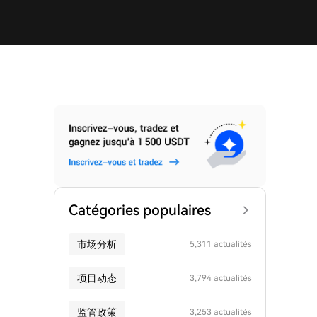
Catégories populaires
市场分析
5,311 actualités
项目动态
3,794 actualités
监管政策
3,253 actualités