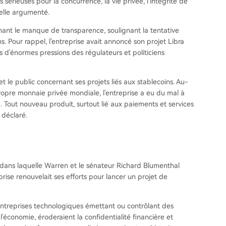
s sérieuses pour la concurrence, la vie privée, l'intégrité de
-elle argumenté.
ant le manque de transparence, soulignant la tentative
s. Pour rappel, l'entreprise avait annoncé son projet Libra
 d'énormes pressions des régulateurs et politiciens
et le public concernant ses projets liés aux stablecoins. Au-
ropre monnaie privée mondiale, l'entreprise a eu du mal à
..). Tout nouveau produit, surtout lié aux paiements et services
e déclaré.
5 dans laquelle Warren et le sénateur Richard Blumenthal
rise renouvelait ses efforts pour lancer un projet de
 entreprises technologiques émettant ou contrôlant des
économie, éroderaient la confidentialité financière et