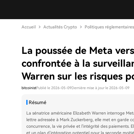
Accueil
Actualités Crypto
Politiques réglementaires
La poussée de Meta vers
confrontée à la surveilla
Warren sur les risques po
bitcoinist
Publié le 2026-05-09
Dernière mise à jour le 2026-05-09
Résumé
La sénatrice américaine Elizabeth Warren interroge Meta
lettre adressée à Mark Zuckerberg, elle met en garde cont
concurrence, la vie privée et l'intégrité des paiements. E
et un plan d'intégration potentiel pour la seconde moiti