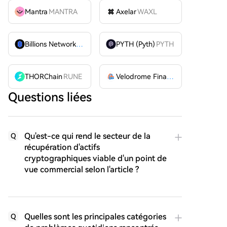
Mantra
MANTRA
Axelar
WAXL
Billions Network
BILL
PYTH (Pyth)
PYTH
THORChain
RUNE
Velodrome Finance
VELODROME
Questions liées
Qu'est-ce qui rend le secteur de la
Q
récupération d'actifs
cryptographiques viable d'un point de
vue commercial selon l'article ?
Quelles sont les principales catégories
Q