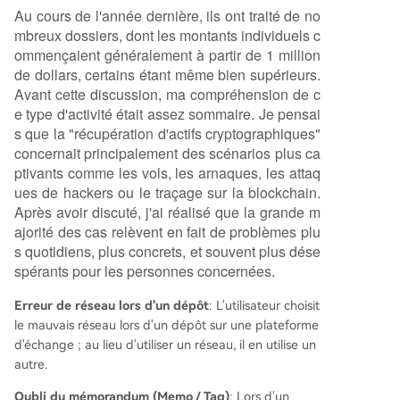
c'est le cas en finance traditionnelle. Cependant,
Au cours de l'année dernière, ils ont traité de no
le secteur est aussi rempli de risques. De nombr
mbreux dossiers, dont les montants individuels c
euses équipes frauduleuses profitent de la détre
ommençaient généralement à partir de 1 million
sse des victimes, agissant comme simples interm
de dollars, certains étant même bien supérieurs.
édiaires ou pire, organisant des arnaques secon
Avant cette discussion, ma compréhension de c
daires (demande de frais supplémentaires, vol d
e type d'activité était assez sommaire. Je pensai
e clés privées). Une équipe sérieuse évite les pro
s que la "récupération d'actifs cryptographiques"
messes de réussite à 100% et évalue d'abord pr
concernait principalement des scénarios plus ca
écisément la situation : possibilité technique de r
ptivants comme les vols, les arnaques, les attaq
écupération, processus de l'exchange, ou aspect
ues de hackers ou le traçage sur la blockchain.
s juridiques. En con
...
Après avoir discuté, j'ai réalisé que la grande m
ajorité des cas relèvent en fait de problèmes plu
s quotidiens, plus concrets, et souvent plus dése
spérants pour les personnes concernées.
Erreur de réseau lors d'un dépôt
: L'utilisateur choisit
le mauvais réseau lors d'un dépôt sur une plateforme
d'échange ; au lieu d'utiliser un réseau, il en utilise un
autre.
Oubli du mémorandum (Memo / Tag)
: Lors d'un