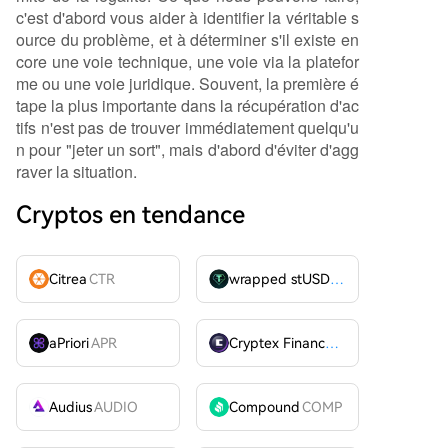
c'est d'abord vous aider à identifier la véritable s
ource du problème, et à déterminer s'il existe en
core une voie technique, une voie via la platefor
me ou une voie juridique. Souvent, la première é
tape la plus importante dans la récupération d'ac
tifs n'est pas de trouver immédiatement quelqu'u
n pour "jeter un sort", mais d'abord d'éviter d'agg
raver la situation.
Cryptos en tendance
Citrea
CTR
wrapped stUSDT
WSTUSDT
aPriori
APR
Cryptex Finance
CTX
Audius
AUDIO
Compound
COMP