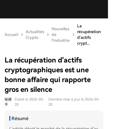
La
Nouvelles
Actualités
récupération
Accueil
de
Crypto
d'actifs
l'industrie
crypt...
La récupération d'actifs
cryptographiques est une
bonne affaire qui rapporte
gros en silence
链捕
Publié le 2026-05-
Dernière mise à jour le 2026-05-
手
20
20
Résumé
L'article décrit le marché de la récupération d'ac