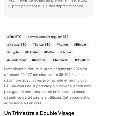
728 millions de dollars au premier trimestre 202
6, principalement due à des dépréciations comp
tables de ses réserves de Bitcoin suite à une bai
sse de 24% du cours. Malgré cette perte, l'entre
prise, cotée à Tokyo, a accru ses actifs en Bitcoin
à 40 177 BTC, devenant la troisième trésorerie p
ublique mondiale. Ses résultats opérationnels res
#
Prix BTC
#
Investissement régulier BTC
tent solides, avec un bénéfice d'exploitation de
#
Hausse BTC
#
Baisse BTC
#
Action
#
Bitcoin
14,38 millions de dollars sur un chiffre d'affaires
de 19,5 millions de dollars. Pour financer ses ach
#
Crypto
#
Défaite
#
Dette
#
Japon
ats de Bitcoin, Metaplanet a utilisé une ligne de
#
Rendement
#
Revenus
#
Trésorerie
#
Volatilité
crédit garantie par ses BTC. La société maintient
ses prévisions annuelles et utilise comme indicat
Metaplanet a clôturé le premier trimestre 2026 en
eur clé le « Bitcoin par action diluée », qui a aug
détenant 40 177 bitcoins, contre 35 102 à la fin
menté de 2,8% sur le trimestre.
décembre 2025, après avoir acheté environ 5 075
BTC au cours de la période pour devenir la troisième
plus grande entreprise cotée en bourse au monde
détentrice de trésorerie en Bitcoin. Cet accumulation
agressive a eu un coût.
Un Trimestre à Double Visage