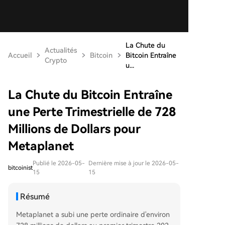
La Chute du
Actualités
Accueil
Bitcoin
Bitcoin Entraîne
Crypto
u...
La Chute du Bitcoin Entraîne
une Perte Trimestrielle de 728
Millions de Dollars pour
Metaplanet
Publié le 2026-05-
Dernière mise à jour le 2026-05-
bitcoinist
15
15
Résumé
Metaplanet a subi une perte ordinaire d'environ