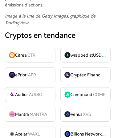
émissions d'actions.
Image à la une de Getty Images, graphique de
TradingView
Cryptos en tendance
Citrea
CTR
wrapped stUSDT
WSTUSDT
aPriori
APR
Cryptex Finance
CTX
Audius
AUDIO
Compound
COMP
Mantra
MANTRA
Venus
XVS
Axelar
WAXL
Billions Network
BILL