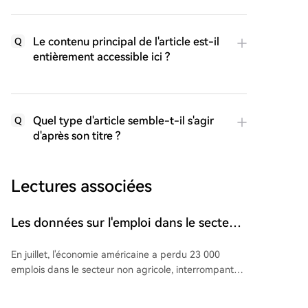
Le contenu principal de l'article est-il
Q
entièrement accessible ici ?
Quel type d'article semble-t-il s'agir
Q
d'après son titre ?
Lectures associées
Les données sur l'emploi dans le secteur
non agricole américain commentées par
En juillet, l'économie américaine a perdu 23 000
la personne la plus proche de la Réserve
emplois dans le secteur non agricole, interrompant
fédérale !
quatre mois de croissance positive et indiquant que
le marché du travail n'est pas encore stabilisé. Le taux