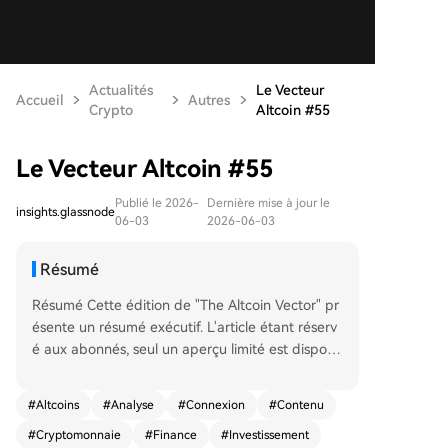
Actualités
Le Vecteur
Accueil
Autres
Crypto
Altcoin #55
Le Vecteur Altcoin #55
Publié le 2026-
Dernière mise à jour le
insights.glassnode
06-03
2026-06-03
Résumé
Résumé Cette édition de "The Altcoin Vector" pr
ésente un résumé exécutif. L'article étant réserv
é aux abonnés, seul un aperçu limité est disponi
ble en accès public. Le contenu principal nécessi
te une authentification. Les lecteurs déjà abonn
#
Altcoins
#
Analyse
#
Connexion
#
Contenu
és sont invités à se connecter pour accéder à l'a
#
Cryptomonnaie
#
Finance
#
Investissement
nalyse complète et aux insights détaillés sur le m