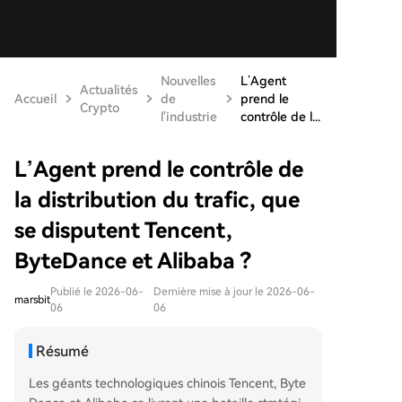
Nouvelles
L’Agent
Actualités
Accueil
de
prend le
Crypto
l'industrie
contrôle de l...
L’Agent prend le contrôle de
la distribution du trafic, que
se disputent Tencent,
ByteDance et Alibaba ?
Publié le 2026-06-
Dernière mise à jour le 2026-06-
marsbit
06
06
Résumé
Les géants technologiques chinois Tencent, Byte