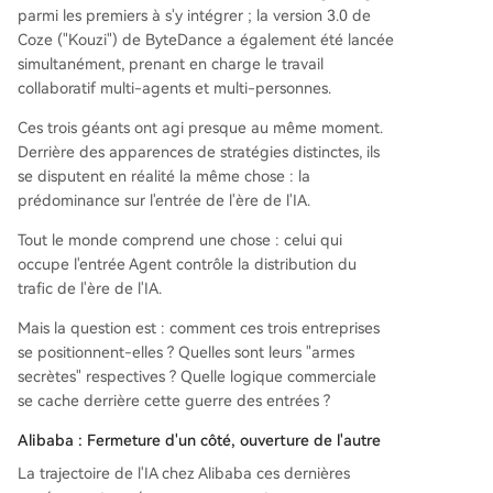
parmi les premiers à s'y intégrer ; la version 3.0 de
ects de la vie numérique. **Tencent** joue sa ca
Coze ("Kouzi") de ByteDance a également été lancée
rte maîtresse : intégrer un agent IA directement
simultanément, prenant en charge le travail
dans **WeChat**. En glissant simplement à droit
collaboratif multi-agents et multi-personnes.
e, les 1,4 milliard d'utilisateurs pourraient deman
der à l'agent d'exécuter des tâches en appelant
Ces trois géants ont agi presque au même moment.
automatiquement des millions de *mini-program
Derrière des apparences de stratégies distinctes, ils
mes* (pour commander de la nourriture, réserve
se disputent en réalité la même chose : la
r un voyage, etc.). Cette approche transforme W
prédominance sur l'entrée de l'ère de l'IA.
eChat en un "système d'exploitation de services"
piloté pa
...
Tout le monde comprend une chose : celui qui
occupe l'entrée Agent contrôle la distribution du
trafic de l'ère de l'IA.
Mais la question est : comment ces trois entreprises
se positionnent-elles ? Quelles sont leurs "armes
secrètes" respectives ? Quelle logique commerciale
se cache derrière cette guerre des entrées ?
Alibaba : Fermeture d'un côté, ouverture de l'autre
La trajectoire de l'IA chez Alibaba ces dernières