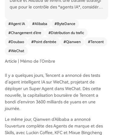
Dance et Alibaba se livrent une bataille stratégi
que pour le contrôle des *agents IA*, considérés
comme la nouvelle porte d'entrée et le distribut
eur de trafic de l'ère de l'IA. **Alibaba** mise sur
#
Agent IA
#
Alibaba
#
ByteDance
une stratégie "double étoile". D'un côté, son appl
#
Changement d'ère
#
Distribution du trafic
ication **Qianwen** agit comme un super-agen
t intégré à son écosystème (Taobao, Alipay, etc.)
#
Doubao
#
Point d'entrée
#
Qianwen
#
Tencent
pour exécuter des tâches complexes et réaliser
#
WeChat
des transactions. De l'autre, **Quark** vise à dev
enir un "super cadre IA" pour la recherche intelli
Article | Mémo de l'Ombre
gente. Alibaba étend maintenant Qianwen en u
ne plateforme ouverte, accueillant des agents d
Il y a quelques jours, Tencent a annoncé des tests
e marques externes comme Luckin Coffee. **Byt
d'agent intelligent IA sur WeChat, projetant de
eDance** adopte une approche omniprésente e
déployer un Super Agent dans WeChat. Dès cette
t intégrée. Son application **Doubao**, avec plu
nouvelle, la capitalisation boursière de Tencent a
s de 300 millions d'utilisateurs mensuels, sert d'e
bondi d'environ 3600 milliards de yuans en une
ntrée grand public. En coulisses, la plateforme **
journée.
Kouzi** ("Bouton") permet de créer et d'assembl
Le même jour, Qianwen d'Alibaba a annoncé
er facilement des agents. La stratégie inclut éga
l'ouverture complète des Agents de marque et des
lement le matériel (téléphones AI, lunettes intelli
Skills, avec Luckin Coffee, KFC et Mixue Bingcheng
gentes) pour intégrer Doubao dans tous les asp