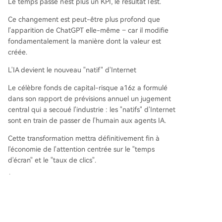
Le temps passé n'est plus un KPI, le résultat l'est.
Ce changement est peut-être plus profond que
l'apparition de ChatGPT elle-même – car il modifie
fondamentalement la manière dont la valeur est
créée.
L'IA devient le nouveau "natif" d'Internet
Le célèbre fonds de capital-risque a16z a formulé
dans son rapport de prévisions annuel un jugement
central qui a secoué l'industrie : les "natifs" d'Internet
sont en train de passer de l'humain aux agents IA.
Cette transformation mettra définitivement fin à
l'économie de l'attention centrée sur le "temps
d'écran" et le "taux de clics".
À l'avenir, les "utilisateurs" actifs sur Internet ne seront
peut-être pas seulement des humains, mais aussi de
nombreux agents intelligents.
Les entreprises qui optimisaient autrefois le "taux de