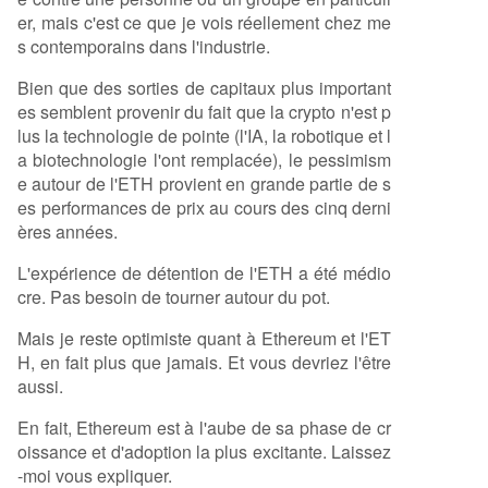
ditionnels sur la blockchain, l'auteur anticipe que
er, mais c'est ce que je vois réellement chez me
la tokenisation des RWA pourrait dépasser le trill
s contemporains dans l'industrie.
ion de dollars lors de ce cycle. Grâce à sa sécurit
Bien que des sorties de capitaux plus important
é, sa fiabilité prouvée (100% de temps de foncti
es semblent provenir du fait que la crypto n'est p
onnement) et sa liquidité, Ethereum est position
lus la technologie de pointe (l'IA, la robotique et l
né pour capturer l'essentiel de cette valeur,
...
a biotechnologie l'ont remplacée), le pessimism
e autour de l'ETH provient en grande partie de s
es performances de prix au cours des cinq derni
ères années.
L'expérience de détention de l'ETH a été médio
cre. Pas besoin de tourner autour du pot.
Mais je reste optimiste quant à Ethereum et l'ET
H, en fait plus que jamais. Et vous devriez l'être
aussi.
En fait, Ethereum est à l'aube de sa phase de cr
oissance et d'adoption la plus excitante. Laissez
-moi vous expliquer.