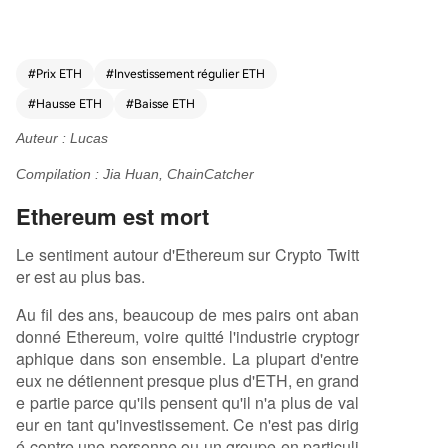
compare cette phase de consolidation prolongé
e à celle qu'ont connue des géants comme Ama
zon, NVIDIA ou Microsoft avant leur décollage. F
#
Prix ETH
#
Investissement régulier ETH
ondamentalement, le réseau n'a jamais été aussi
#
Hausse ETH
#
Baisse ETH
solide : le nombre de transactions quotidiennes
atteint des records (2.27 millions en mai 2026), l
Auteur : Lucas
es frais sont bas (~0.27$), le nombre d'adresses
Compilation : Jia Huan, ChainCatcher
croît régulièrement et plus de 32% de l'offre d'E
TH est désormais stakée. La thèse centrale est q
Ethereum est mort
u'Ethereum est en passe de devenir l'infrastruct
ure de règlement pour la tokenisation de l'ense
Le sentiment autour d'Ethereum sur Crypto Twitt
mble du système financier mondial. Les données
er est au plus bas.
montrent une adoption institutionnelle croissant
e : 54% de la capitalisation des stablecoins et 5
Au fil des ans, beaucoup de mes pairs ont aban
3% de la valeur des actifs du monde réel (RWA)
donné Ethereum, voire quitté l'industrie cryptogr
tokenisés résident déjà sur Ethereum. Ce segme
aphique dans son ensemble. La plupart d'entre
nt, évalué à 300 milliards de dollars, connaît une
eux ne détiennent presque plus d'ETH, en grand
croissance parabolique, rappelant l'essor de la D
e partie parce qu'ils pensent qu'il n'a plus de val
eFi en 2020. Avec l'éventuelle adoption du "Clari
eur en tant qu'investissement. Ce n'est pas dirig
ty Act" qui favoriserait la migration des actifs tra
é contre une personne ou un groupe en particuli