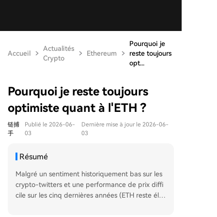
Pourquoi je
Actualités
Accueil
Ethereum
reste toujours
Crypto
opt...
Pourquoi je reste toujours
optimiste quant à l'ETH ?
链捕
Publié le 2026-06-
Dernière mise à jour le 2026-06-
手
03
03
Résumé
Malgré un sentiment historiquement bas sur les
crypto-twitters et une performance de prix diffi
cile sur les cinq dernières années (ETH reste éloi
gné de ses sommets de 2021), l'auteur maintien
t une conviction forte envers Ethereum. L'article