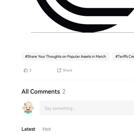
#
Share Your Thoughts on Popular Assets in March
#
Tariffs Cr
2
Share
All Comments
2
Latest
Hot