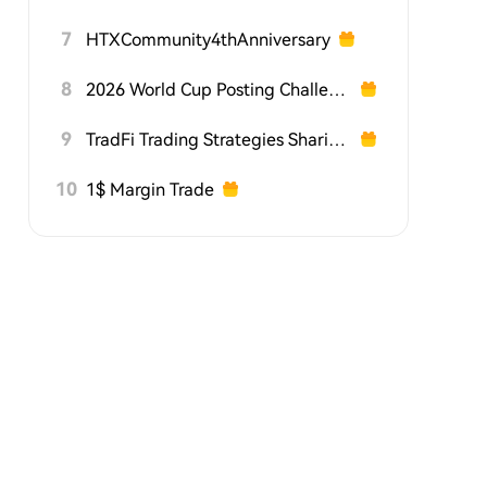
7
HTXCommunity4thAnniversary
8
2026 World Cup Posting Challenge on HTX Square
9
TradFi Trading Strategies Sharing Challenge
10
1$ Margin Trade