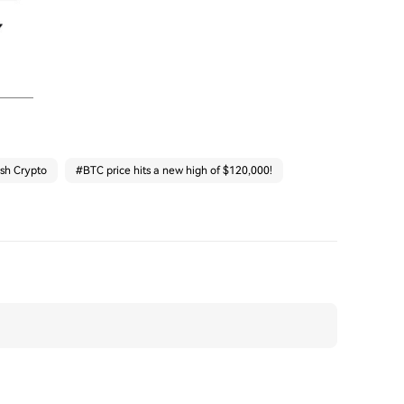
ash Crypto
#
BTC price hits a new high of $120,000!