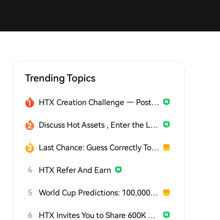
Trending Topics
HTX Creation Challenge — Post and Win 1,500U
Discuss Hot Assets , Enter the Lucky Draw
Last Chance: Guess Correctly Today and Win More
4
HTX Refer And Earn
5
World Cup Predictions: 100,000 USDT Daily
6
HTX Invites You to Share 600K USDT in Gift Packs