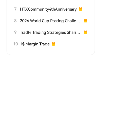
7
HTXCommunity4thAnniversary
8
2026 World Cup Posting Challenge on HTX Square
9
TradFi Trading Strategies Sharing Challenge
10
1$ Margin Trade