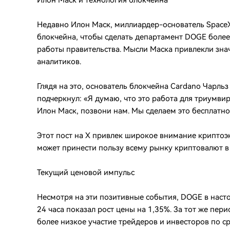
Илон Маск и технология блокчейна
Недавно Илон Маск, миллиардер-основатель SpaceX 
блокчейна, чтобы сделать департамент DOGE боле
работы правительства. Мысли Маска привлекли зна
аналитиков.
Глядя на это, основатель блокчейна Cardano Чарльз 
подчеркнул: «Я думаю, что это работа для триумвира
Илон Маск, позвони нам. Мы сделаем это бесплатно
Этот пост на X привлек широкое внимание криптоэк
может принести пользу всему рынку криптовалют в
Текущий ценовой импульс
Несмотря на эти позитивные события, DOGE в насто
24 часа показал рост цены на 1,35%. За тот же пери
более низкое участие трейдеров и инвесторов по 