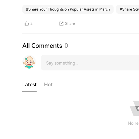
#
Share Your Thoughts on Popular Assets in March
#
Share Scr
2
Share
All Comments
0
Latest
Hot
No re