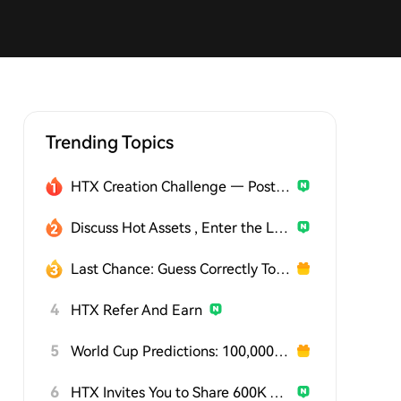
Trending Topics
HTX Creation Challenge — Post and Win 1,500U
Discuss Hot Assets , Enter the Lucky Draw
Last Chance: Guess Correctly Today and Win More
4
HTX Refer And Earn
5
World Cup Predictions: 100,000 USDT Daily
6
HTX Invites You to Share 600K USDT in Gift Packs