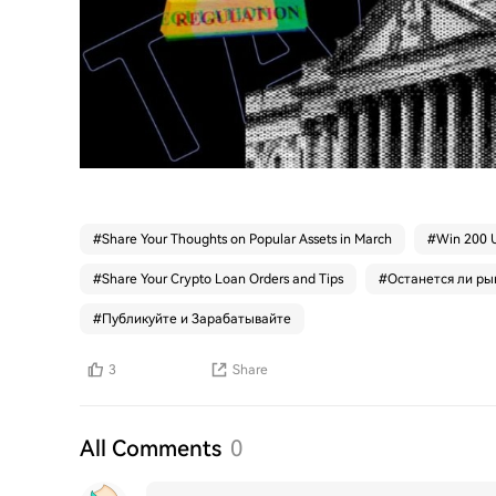
#
Share Your Thoughts on Popular Assets in March
#
Win 200 U
#
Share Your Crypto Loan Orders and Tips
#
Останется ли ры
#
Публикуйте и Зарабатывайте
3
Share
All Comments
0