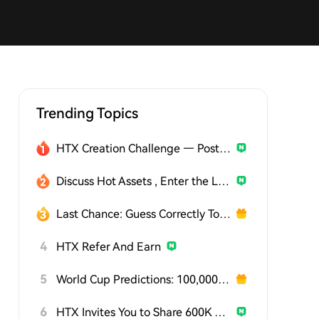
Trending Topics
HTX Creation Challenge — Post and Win 1,500U
Discuss Hot Assets , Enter the Lucky Draw
Last Chance: Guess Correctly Today and Win More
4
HTX Refer And Earn
5
World Cup Predictions: 100,000 USDT Daily
6
HTX Invites You to Share 600K USDT in Gift Packs