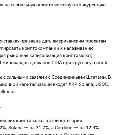
ия на глобальную криптовалютную конкуренцию.
ых ставках призвана дать американским проектам
улировать криптокомпании к налаживанию
ая рыночная капитализация криптовалют,
50 миллиардов долларов США при круглосуточной
ы с сильными связями с Соединенными Штатами. В
ыночной капитализации входят XRP, Solana, USDC,
olkadot.
А
нейших криптовалют в этой категории
%, Solana — на 31,7%, а Cardano — на 12,3%.