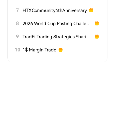
7
HTXCommunity4thAnniversary
8
2026 World Cup Posting Challenge on HTX Square
9
TradFi Trading Strategies Sharing Challenge
10
1$ Margin Trade