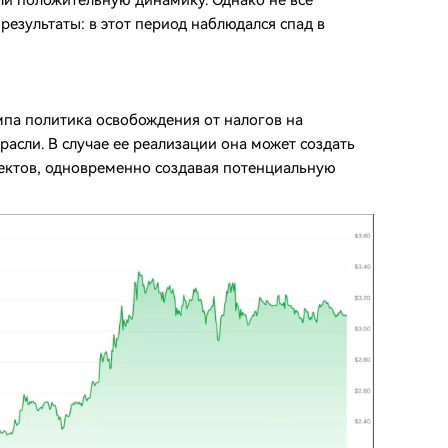
али положительную динамику. Однако не все
езультаты: в этот период наблюдался спад в
па политика освобождения от налогов на
асли. В случае ее реализации она может создать
ектов, одновременно создавая потенциальную