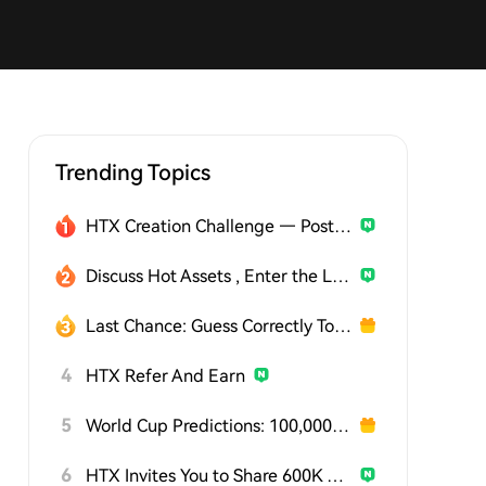
Trending Topics
HTX Creation Challenge — Post and Win 1,500U
Discuss Hot Assets , Enter the Lucky Draw
Last Chance: Guess Correctly Today and Win More
4
HTX Refer And Earn
5
World Cup Predictions: 100,000 USDT Daily
6
HTX Invites You to Share 600K USDT in Gift Packs