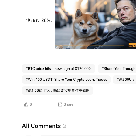
上涨超过 28%。
#
BTC price hits a new high of $120,000!
#
Share Your Thought
#
Win 400 USDT: Share Your Crypto Loans Trades
#
赢300U
#
赢1.38亿HTX：晒出BTC现货挂单截图
8
Share
All Comments
2