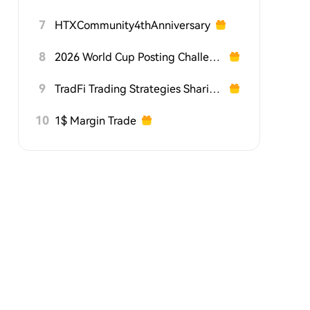
7
HTXCommunity4thAnniversary
8
2026 World Cup Posting Challenge on HTX Square
9
TradFi Trading Strategies Sharing Challenge
10
1$ Margin Trade