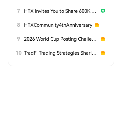
7
HTX Invites You to Share 600K USDT in Gift Packs
8
HTXCommunity4thAnniversary
9
2026 World Cup Posting Challenge on HTX Square
10
TradFi Trading Strategies Sharing Challenge