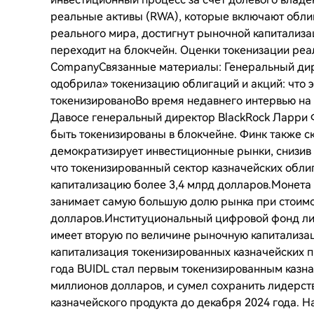
реальные активы (RWA), которые включают обли
реального мира, достигнут рыночной капитализац
переходит на блокчейн. Оценки токенизации реал
CompanyСвязанные материалы: Генеральный дире
одобрила» токенизацию облигаций и акций: что 
токенизированоВо время недавнего интервью на
Давосе генеральный директор BlackRock Ларри Ф
быть токенизированы в блокчейне. Финк также ск
демократизирует инвестиционные рынки, снизив
что токенизированный сектор казначейских обл
капитализацию более 3,4 млрд долларов.Монета Ha
занимает самую большую долю рынка при стоимос
долларов.Институциональный цифровой фонд лик
имеет вторую по величине рыночную капитализа
капитализация токенизированных казначейских 
года BUIDL стал первым токенизированным казна
миллионов долларов, и сумел сохранить лидерст
казначейского продукта до декабря 2024 года. Н