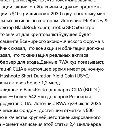
гации, акции, стейблкоины и другие предметы
ии в $10 триллионов к 2030 году, поскольку мир
ьных активов по секторам. Источник: McKinsey &
ктор BlackRock хочет, чтобы SEC «быстро
это значит для криптовалютБудущее будет
 саммите Всемирного экономического форума в
инк сказал, что все акции и облигации должны
азал, что токенизация реальных активов
 барьер для входа.Данные RWA.xyz показывают,
игаций США в настоящее время имеет рыночную
shnote Short Duration Yield Coin (USYC)
ти активов более 1,2 млрд
видности BlackRock в долларах США (BUIDL)
цию — более 642 млн долларов.Рыночная
продуктов США. Источник: RWA.xyzВ июле 2024
чейским фондом, достигшим отметки в 500
во в качестве крупнейшего токенизированного
а момент написания этой статьи 2,4 миллиарда