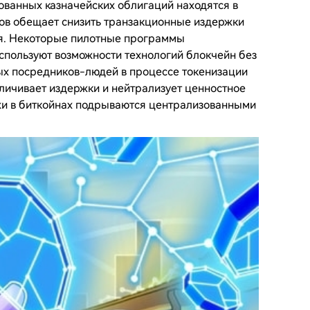
ованных казначейских облигаций находятся в
вов обещает снизить транзакционные издержки
ся. Некоторые пилотные программы
спользуют возможности технологий блокчейн без
ых посредников-людей в процессе токенизации
еличивает издержки и нейтрализует ценностное
жи в биткойнах подрываются централизованными