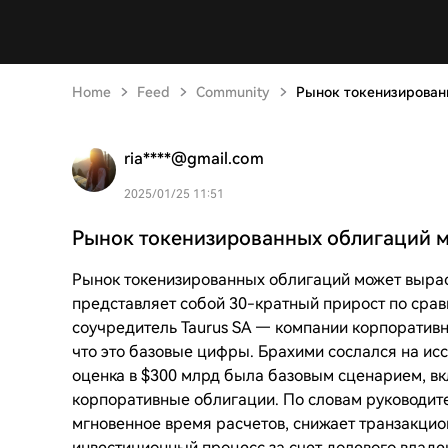
Home
Feed
Community
Рынок токенизирован
ria****@gmail.com
2025/01/25 11:51
Рынок токенизированных облигаций м
Рынок токенизированных облигаций может выраст
представляет собой 30-кратный прирост по сра
соучредитель Taurus SA — компании корпоративн
что это базовые цифры. Брахими сослался на исс
оценка в $300 млрд была базовым сценарием, 
корпоративные облигации. По словам руководите
мгновенное время расчетов, снижает транзакци
инвестиционный процесс за счет долевого владе