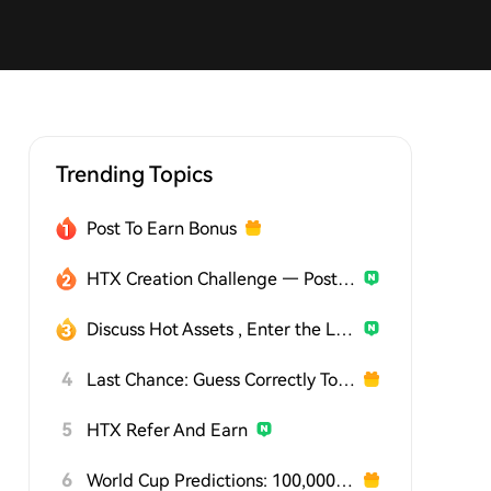
Trending Topics
Post To Earn Bonus
HTX Creation Challenge — Post and Win 1,500U
Discuss Hot Assets , Enter the Lucky Draw
4
Last Chance: Guess Correctly Today and Win More
5
HTX Refer And Earn
6
World Cup Predictions: 100,000 USDT Daily