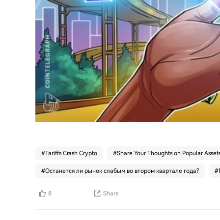
#
Tariffs Crash Crypto
#
Share Your Thoughts on Popular Asset
#
Останется ли рынок слабым во втором квартале года?
#
8
Share