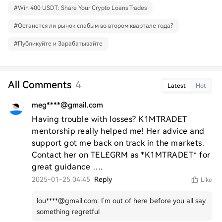
#
Win 400 USDT: Share Your Crypto Loans Trades
#
Останется ли рынок слабым во втором квартале года?
#
Публикуйте и Зарабатывайте
All Comments
4
Latest
Hot
meg****@gmail.com
Having trouble with losses? K1MTRADET 
mentorship really helped me! Her advice and 
support got me back on track in the markets. 
Contact her on TEL£GRM as *K1MTRADET* for 
great guidance ….
2025-01-25 04:45
Reply
Like
lou****@gmail.com
:
I'm out of here before you all say
something regretful