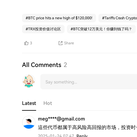
#
BTC price hits a new high of $120,000!
#
Tariffs Crash Crypto
#
TRX投资价值讨论区
#
BTC突破12万美元！你赚到钱了吗？
3
Share
All Comments
2
Latest
Hot
meg****@gmail.com
這些代币都属于高风险高回报的市场，投资时
2025-01-24 07:47
Reply