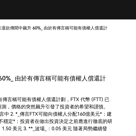
價格在退款傳聞中飆升 60%_ 由於有傳言稱可能有債權人償還計
 60%_ 由於有傳言稱可能有債權人償還計
有傳言稱可能有債權人償還計劃，FTX 代幣 (FTT) 已
然難以預測，價格的突然飆升引發了投資者的希望和謹慎。
報銷傳言中 2. *_傳言FTX可能向債權人分配160億美元*：建
測且不穩定*：投資者在做出投資決定之前應進行徹底的研
_：1.50 美元 3. **_波場_：0.05 美元 隨著局勢繼續發