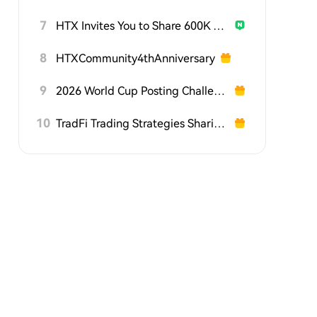
7
HTX Invites You to Share 600K USDT in Gift Packs
8
HTXCommunity4thAnniversary
9
2026 World Cup Posting Challenge on HTX Square
10
TradFi Trading Strategies Sharing Challenge