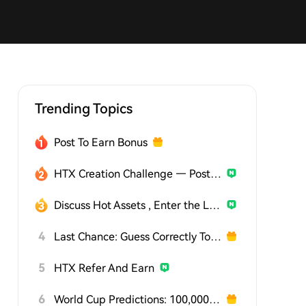
Trending Topics
Post To Earn Bonus
HTX Creation Challenge — Post and Win 1,500U
Discuss Hot Assets , Enter the Lucky Draw
4
Last Chance: Guess Correctly Today and Win More
5
HTX Refer And Earn
6
World Cup Predictions: 100,000 USDT Daily