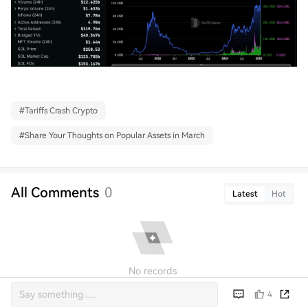
#
Tariffs Crash Crypto
#
Share Your Thoughts on Popular Assets in March
All Comments
0
Latest
Hot
No records
4