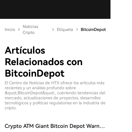
Noticias
Inicio
Etiqueta
BitcoinDepot
Cripto
Artículos
Relacionados con
BitcoinDepot
El Centro de Noticias de HTX ofrece los artículos más
recientes y un análisis profundo sobre
&quot;BitcoinDepot&quot;, cubriendo tendencias del
mercado, actualizaciones de proyectos, desarrollos
tecnológicos y políticas regulatorias en la industria de
cripto.
Crypto ATM Giant Bitcoin Depot Warns