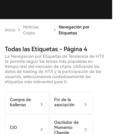
Noticias
Navegación por
Inicio
Cripto
Etiquetas
Todas las Etiquetas - Página 4
La Navegación por Etiquetas de Tendencia de HTX
te permite seguir los temas más populares en
tiempo real del mercado de cripto. Utilizando los
datos de trading de HTX y la participación de los
usuarios, seleccionamos cuidadosamente las
etiquetas más relevantes para ti.
Compra de
Fin de la
ballenas
asociación
Oscilador de
CIO
Momento
Chande