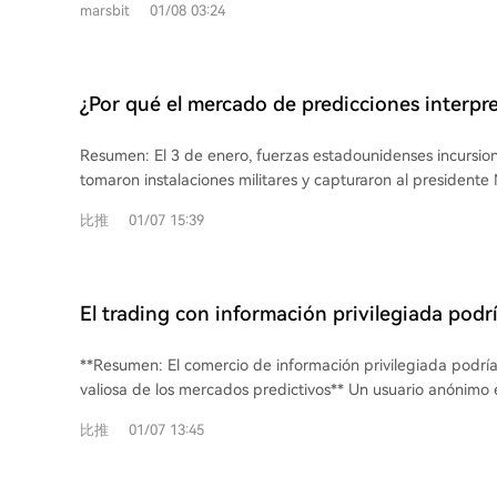
manipulación por grandes tenedores, como se vio en inciden
marsbit
01/08 03:24
(acusando falsamente a China de controlarlo) y la anexió
esencia, apostar en estos mercados no es predecir eventos
"estado 51", imponiendo aranceles cuando fue rechazado.
interpretarán las reglas.
comparado con su mentalidad de desarrollador inmobiliario
bilaterales de fuerza sobre el orden multilateral, poniendo 
¿Por qué el mercado de predicciones interpre
de seguridad construido desde la Segunda Guerra Mundial
como negro cuando las tropas estadouniden
como advirtió la primera ministra danesa.
Resumen: El 3 de enero, fuerzas estadounidenses incursio
un presidente transfronterizo?
tomaron instalaciones militares y capturaron al presidente
Aunque este evento fue calificado como una "invasión" po
比推
01/07 15:39
internacionales y cumplía con la definición del derecho inte
plataforma de predicción Polymarket —vinculada a Donal
a reconocerlo como tal. Tras el operativo, la probabilidad de la casilla "¿Invadirá
EE.UU. Venezuela antes del 31/1/2026?" subió al 80%, per
El trading con información privilegiada podrí
después de que Polymarket actualizara arbitrariamente las
más valiosa de los mercados de predicción
expresamente capturas de líderes y operaciones no militares. Investigaci
**Resumen: El comercio de información privilegiada podría
revelaron que una dirección blockchain vinculada a Steve
valiosa de los mercados predictivos** Un usuario anónimo en Polymarket obtuvo
cercano de los Trump— realizó una apuesta de $30,000 que
una ganancia del 1242% al predecir con precisión la destitu
$400,000 tras la captura de Maduro, sugiriendo uso de info
比推
01/07 13:45
venezolano Nicolás Maduro en enero de 2026, antes de qu
La plataforma, supuestamente descentralizada, opera bajo
comunicación principales confirmaran la noticia. La cuenta
estadounidense y cuenta con inversiones de figuras cercana
de 2025, invirtió 32.537 dólares en apuestas de que Madur