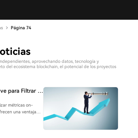
as
Página 74
oticias
 independientes, aprovechando datos, tecnología y
 del ecosistema blockchain, el potencial de los proyectos
e para Filtrar el
izar métricas on-
ofrecen una ventaja
r datos transparentes y
lo, similar a los