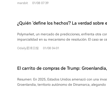
cambios estructurales, no de apostar por ciclos.
marsbit
01/08 07:39
predicciones cripto funcionan más como herramientas de 
especulación. 3. Los mercados deportivos presentan polarización: predicciones
ultracortas ($1.32M) y de temporada completa ($16.59M) a
mientras las de mediano plazo quedan relegadas. 4. Mercados especializados
¿Quién 'define los hechos'? La verdad sobre e
como bienes raíces enfrentan dificultades de adopción por
espacio para el mal en el mecanismo de reso
conocimiento técnico y presentar baja volatilidad. 5. Solo 505 contratos (0.2%
Polymarket, un mercado de predicciones, enfrenta otra con
Polymarket
del total) concentran 47% del volumen total, demostrando 
imparcialidad en su mecanismo de resolución. El caso se ce
concentra en eventos superestelares. 6. Geopolítica es el sector de más rápido
Unidos invadiría Venezuela antes del 31 de enero. El 4 de
crecimiento (29.7% de contratos activos), reflejando crecie
Odaily星球日报
01/08 04:01
aclaró que la captura del presidente Maduro no constituía 
predicciones macro. Polymarket evoluciona hacia herramientas financieras
hizo caer drásticamente las apuestas a "SÍ" y afectó los int
especializadas donde la liquidez se acumula en mercados
El proceso de resolución de Polymarket depende del pro
retroalimentación inmediata o profundidad estratégica, de
mercado tiene reglas predeterminadas, pero en casos impr
de "predecir todo".
El carrito de compras de Trump: Groenlandia,
puede agregar aclaraciones. Para la resolución final, solo l
Canadá
lista blanca pueden proponer un resultado, con un depósit
Resumen: En 2025, Estados Unidos amenazó con una invasi
objeciones, se inicia un debate y los poseedores de UMA v
Groenlandia, territorio autónomo de Dinamarca, alegando
que favorece al objetor para garantizar precisión. Sin embargo, existen zonas
nacional. El presidente Trump afirmó "necesitar" la isla, a
grises: las reglas pueden ser ambiguas y sujetas a interpr
de su población se opone. Este episodio refleja la visión t
en eventos geopolíticos donde Polymarket, con sede en EE
hacia las relaciones internacionales, donde territorios y re
parcialidad. Además, el mecanismo de votación de UMA es
como mercancías. Su "lista de compras" también incluyó e