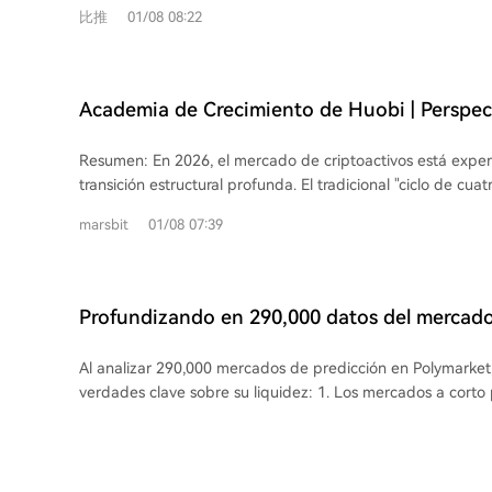
mercados a largo plazo (>30 días) concentran la mayor li
比推
01/08 08:22
plataformas como DefiLlama, actúan como un filtro crucial 
promedio). La política estadounidense lidera con $28.17 m
proyectos con fundamentos sólidos y evitar el 90% de los p
promedio, seguida de categorías misceláneas. 3. Los mercados deportivos
sustancia.
muestran polarización: apuestas ultracortas ($1.32M) y d
prosperan, mientras los plazos intermedios se rezagan. 4. Mercados nuevos
Academia de Crecimiento de Huobi | Perspec
como predicciones inmobiliarias enfrentan problemas de li
del Mercado Cripto en 2026: Del Juego Cícli
complejidad y baja volatilidad. 5. El 47% del volumen total se concentra en solo
Resumen: En 2026, el mercado de criptoactivos está exp
Paradigma, ¿Cómo Definirá el Mercado Cripto
505 mercados "superiores" (>$10M), mientras el 95.5% de
transición estructural profunda. El tradicional "ciclo de cua
Década?
($10k-100k) solo aportan 7.54% del volumen. 6. Geopolítica es la categoría de
perdiendo relevancia, siendo reemplazado por una evoluci
más rápido crecimiento (29.7% de contratos activos), reflej
marsbit
01/08 07:39
múltiples lógicas de activos coexisten. El Bitcoin se está 
creciente en eventos macro globales. La liquidez en Polymarket se concentra en
activo altamente volátil a una herramienta de reserva estru
eventos con narrativas fuertes (deportes inmediatos, geopo
volatilidad decreciente y una base de holders más instituci
largos (política), mientras los mercados con ciclos intermed
los RWA (Real World Assets) están integrando profundame
complejas luchan por atraer participación.
Profundizando en 290,000 datos del mercado
sistema financiero tradicional, proporcionando flujos de efe
verdades sobre la liquidez de Polymarket
demanda de liquidación. La capa de aplicación está siendo
Al analizar 290,000 mercados de predicción en Polymarket,
pasando de estar impulsada por narrativas a estarlo por la 
verdades clave sobre su liquidez: 1. Los mercados a corto plazo (22.9% con ciclo
sostenibilidad. 2026 no marca el inicio de un nuevo ciclo al
<1 día) muestran baja liquedad, con 63% de contratos inac
de una nueva década donde las criptomonedas evolucio
domina este segmento con volumen promedio de $1.32M, m
especulativo a una infraestructura financiera institucionali
alcanza $44,000. 2. Los mercados a largo plazo (>30 días) concentran la mayor
economía real. Las oportunidades futuras dependerán de
liquidez ($450,000 promedio), especialmente en EE.UU. ($