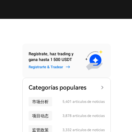
Categorías populares
市场分析
5,401 artículos de noticias
项目动态
3,878 artículos de noticias
监管政策
3,332 artículos de noticias