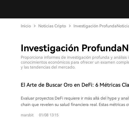
Inicio
Noticias Cripto
Investigación ProfundaNotici
Investigación ProfundaN
Proporciona informes de investigación profunda y análisis
conocimientos económicos para ofrecer un examen completo
y las tendencias del mercado.
El Arte de Buscar Oro en DeFi: 6 Métricas Clav
90% de los Proyectos Sin Valor
Evaluar proyectos DeFi requiere ir más allá del hype y anal
chain que revelen su salud financiera real. Estas métricas 
estructural sobre las finanzas tradicionales al proporciona
marsbit
01/08 13:15
en tiempo real. Los indicadores clave incluyen: * **TVL (Valor Total
Bloqueado):** Muestra los activos depositados en el protoco