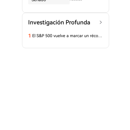
Investigación Profunda
1
El S&P 500 vuelve a marcar un récord
histórico, ¿y tus acciones tecnológicas
aún se 'recuperan'?