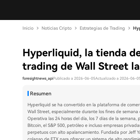
Inicio
Noticias Cripto
Estrategias de Trading
Hyp
Hyperliquid, la tienda d
trading de Wall Street l
foresightnews_api
Publicado a 2026-06-05
Actualizado a 2026-06-0
Resumen
Hyperliquid se ha convertido en la plataforma de comer
Wall Street, especialmente durante los fines de semana 
Operativa las 24 horas del día, los 7 días de la semana
Bitcoin, el S&P 500, petróleo e incluso empresas privad
perpetuos con alto apalancamiento. Fundada por Jeff Yan
colapso de FTX para ofrecer un sistema de alto rendimie