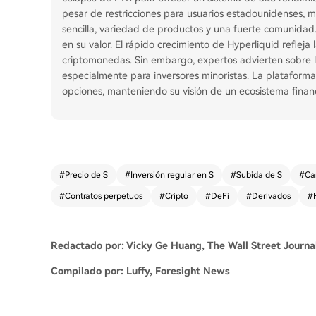
pesar de restricciones para usuarios estadounidenses, 
sencilla, variedad de productos y una fuerte comunidad.
en su valor. El rápido crecimiento de Hyperliquid refleja l
criptomonedas. Sin embargo, expertos advierten sobre l
especialmente para inversores minoristas. La plataform
opciones, manteniendo su visión de un ecosistema financi
#
Precio de S
#
Inversión regular en S
#
Subida de S
#
Ca
#
Contratos perpetuos
#
Cripto
#
DeFi
#
Derivados
#
Redactado por: Vicky Ge Huang, The Wall Street Journa
Compilado por: Luffy, Foresight News