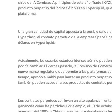
chips de IA Cerebras. A principios de este año, Trade [XYZ
producto perpetuo del índice S&P 500 en Hyperliquid, que
plataforma.
Una gran cantidad de capital apuesta a la posible salida
Hyperdash, el contrato perpetuo de la empresa SpaceX h
dólares en Hyperliquid.
Actualmente, los usuarios estadounidenses aún no pueden 
podría cambiar. El viernes pasado, la Comisión de Comerci
nuevo marco regulatorio que permite a las plataformas aut
tiempo, aprobó a Kalshi para lanzar un producto perpetuo 
también pueden acceder a sus productos de contratos per
Los contratos perpetuos conllevan un alto apalancamiento 
ganancias como las pérdidas. Por ejemplo, el 10 de octu
aranceles del 100% a China, el mercado se desplomó viol