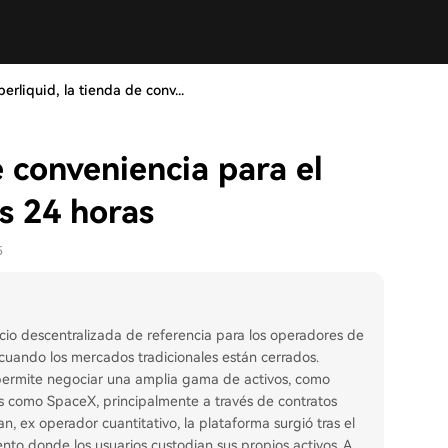
erliquid, la tienda de conv...
e conveniencia para el
as 24 horas
5
cio descentralizada de referencia para los operadores de
cuando los mercados tradicionales están cerrados.
, permite negociar una amplia gama de activos, como
as como SpaceX, principalmente a través de contratos
, ex operador cuantitativo, la plataforma surgió tras el
nto donde los usuarios custodian sus propios activos. A