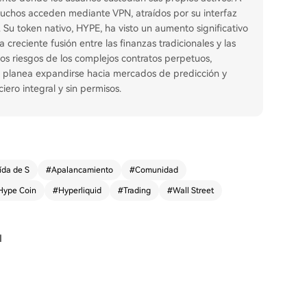
muchos acceden mediante VPN, atraídos por su interfaz
 Su token nativo, HYPE, ha visto un aumento significativo
a creciente fusión entre las finanzas tradicionales y las
os riesgos de los complejos contratos perpetuos,
a planea expandirse hacia mercados de predicción y
ero integral y sin permisos.
ída de S
#
Apalancamiento
#
Comunidad
Hype Coin
#
Hyperliquid
#
Trading
#
Wall Street
l