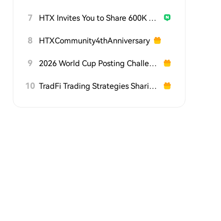
7
HTX Invites You to Share 600K USDT in Gift Packs
8
HTXCommunity4thAnniversary
9
2026 World Cup Posting Challenge on HTX Square
10
TradFi Trading Strategies Sharing Challenge