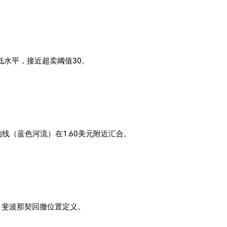
最低水平，接近超卖阈值30。
日均线（蓝色河流）在1.60美元附近汇合。
1.618 斐波那契回撤位置定义。