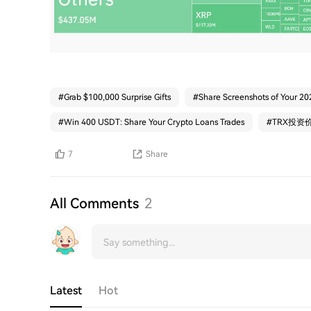
#
Grab $100,000 Surprise Gifts
#
Share Screenshots of Your 2
#
Win 400 USDT: Share Your Crypto Loans Trades
#
TRX投资
7
Share
All Comments
2
Latest
Hot