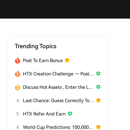
Trending Topics
Post To Earn Bonus
HTX Creation Challenge — Post and Win 1,500U
Discuss Hot Assets , Enter the Lucky Draw
4
Last Chance: Guess Correctly Today and Win More
5
HTX Refer And Earn
6
World Cup Predictions: 100,000 USDT Daily