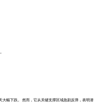
。
头。
）之后，今天大幅下跌。 然而，它从关键支撑区域急剧反弹，表明潜