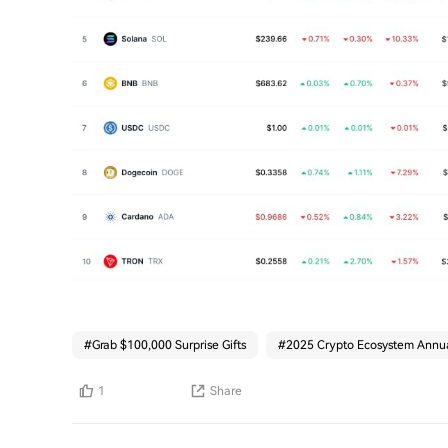
#
Grab $100,000 Surprise Gifts
#
2025 Crypto Ecosystem Annua
1
Share