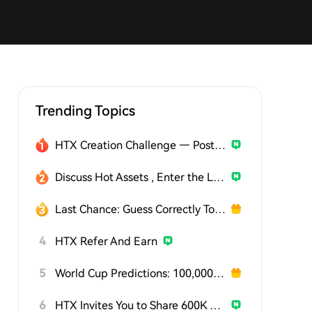
Trending Topics
HTX Creation Challenge — Post and Win 1,500U
Discuss Hot Assets , Enter the Lucky Draw
Last Chance: Guess Correctly Today and Win More
4
HTX Refer And Earn
5
World Cup Predictions: 100,000 USDT Daily
6
HTX Invites You to Share 600K USDT in Gift Packs