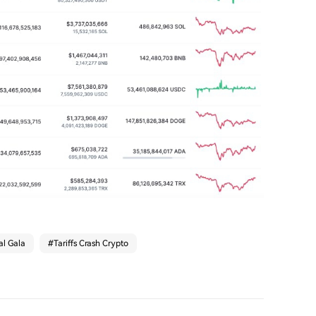
l Gala
#
Tariffs Crash Crypto