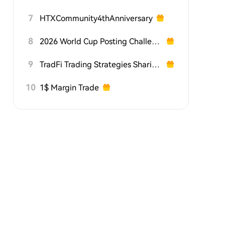
7
HTXCommunity4thAnniversary
8
2026 World Cup Posting Challenge on HTX Square
9
TradFi Trading Strategies Sharing Challenge
10
1$ Margin Trade