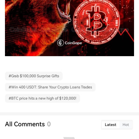
#
Grab $100,000 Surprise Gifts
#
Win 400 USDT: Share Your Crypto Loans Trades
#
BTC price hits a new high of $120,000!
All Comments
0
Latest
Hot