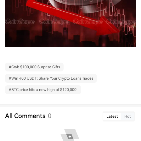
#
Grab $100,000 Surprise Gifts
#
Win 400 USDT: Share Your Crypto Loans Trades
#
BTC price hits a new high of $120,000!
All Comments
0
Latest
Hot